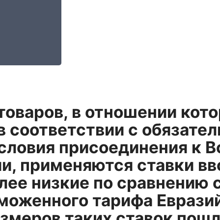
товаров, в отношении кот
в соответствии с обязате
словия присоединения к 
ии, применяются ставки в
лее низкие по сравнению 
моженного тарифа Еврази
азмеров таких ставок пош