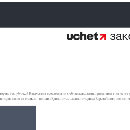
оторых Республикой Казахстан в соответствии с обязательствами, принятыми в качеств
по сравнению со ставками пошлин Единого таможенного тарифа Евразийского экономиче