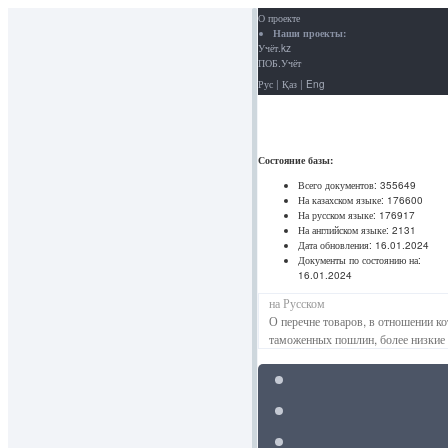
О проекте
Наши проекты:
Учёт.kz
ПОБ.Учёт
Рус
|
Қаз
|
Eng
Состояние базы:
Всего документов:
355649
На казахском языке:
176600
На русском языке:
176917
На английском языке:
2131
Дата обновления:
16.01.2024
Документы по состоянию на:
16.01.2024
на Русском
О перечне товаров, в отношении к
таможенных пошлин, более низкие 