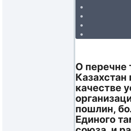
О перечне 
Казахстан 
качестве у
организац
пошлин, бо
Единого та
союза, и р