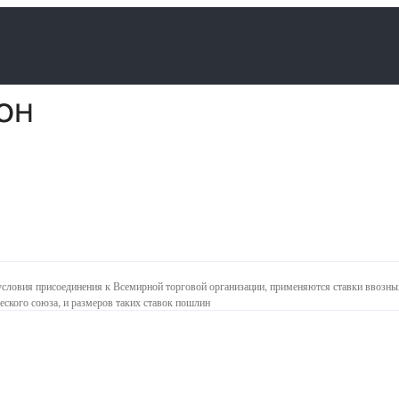
е условия присоединения к Всемирной торговой организации, применяются ставки ввозны
ского союза, и размеров таких ставок пошлин