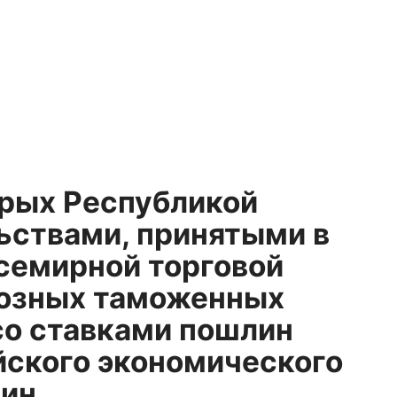
орых Республикой
льствами, принятыми в
Всемирной торговой
возных таможенных
со ставками пошлин
йского экономического
лин