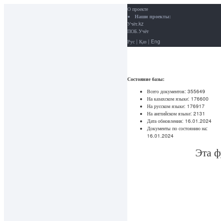
О проекте
Наши проекты:
Учёт.kz
ПОБ.Учёт
Рус
|
Қаз
|
Eng
Состояние базы:
Всего документов:
355649
На казахском языке:
176600
На русском языке:
176917
На английском языке:
2131
Дата обновления:
16.01.2024
Документы по состоянию на:
16.01.2024
Эта ф