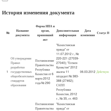
История изменения документа
Форма НПА и
Название
орган,
Дополнительная
Дата
№
Статус Н
документа
принявший
информация
изменения
акт
"Казахстанская
правда" от
11.07.2012 г., №
Об утверждении
220-221 (27039-
Постановление
Правил
27040); "Егемен
Правительства
разработки
Қазақстан" 2012
Республики
1
государственных
жылғы 11
06.03.2012
Действующ
Казахстан от 6
общеобязательных
шілдедегі № 383-
марта 2012
стандартов
388 (27462);
года № 290
образования
САПП
Республики
Казахстан, 2012
г., № 35, ст. 463
Постановление
"Казахстанская
Правительства
правда" от