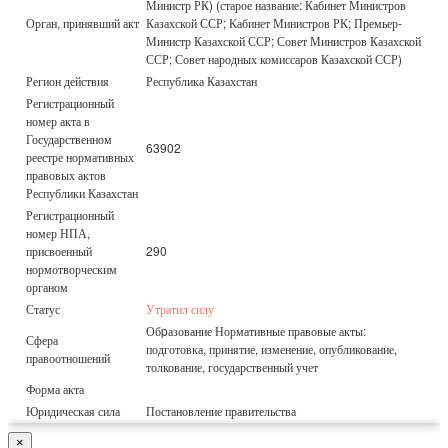
Министр РК) (старое название: Кабинет Министров
Орган, принявший акт
Казахской ССР; Кабинет Министров РК; Премьер-
Министр Казахской ССР; Совет Министров Казахской
ССР; Совет народных комиссаров Казахской ССР)
Регион действия
Республика Казахстан
Регистрационный
номер акта в
Государственном
63902
реестре нормативных
правовых актов
Республики Казахстан
Регистрационный
номер НПА,
присвоенный
290
нормотворческим
органом
Статус
Утратил силу
Обpазование Нормативные правовые акты:
Сфера
подготовка, принятие, изменение, опубликование,
правоотношений
толкование, государственный учет
Форма акта
Юридическая сила
Постановление правительства
×