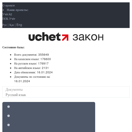
О проекте
Наши проекты:
Учёт.kz
ПОБ.Учёт
Рус
|
Қаз
|
Eng
Состояние базы:
Всего документов:
355649
На казахском языке:
176600
На русском языке:
176917
На английском языке:
2131
Дата обновления:
16.01.2024
Документы по состоянию на:
16.01.2024
Документы
Русский язык