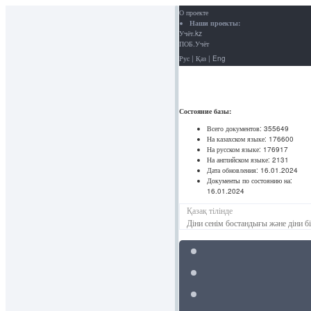
О проекте
Наши проекты:
Учёт.kz
ПОБ.Учёт
Рус
|
Қаз
|
Eng
Состояние базы:
Всего документов:
355649
На казахском языке:
176600
На русском языке:
176917
На английском языке:
2131
Дата обновления:
16.01.2024
Документы по состоянию на:
16.01.2024
Қазақ тілінде
Діни сенім бостандығы және діни б