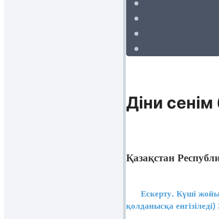
Діни сенім
Қазақстан Республ
Ескерту. Күші жойыл
қолданысқа енгізіледі)