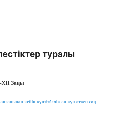
лестіктер туралы
-ХІІ Заңы
нғанынан кейін күнтізбелік он күн өткен соң