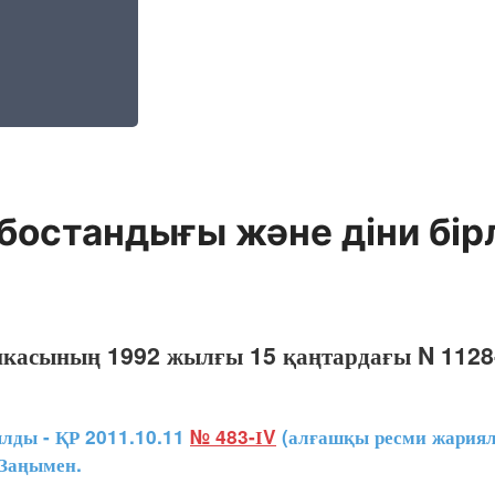
 бостандығы және діни бір
икасының 1992 жылғы 15 қаңтардағы N 1128
ды - ҚР 2011.10.11
№ 483-ІV
(алғашқы ресми жарияла
 Заңымен.