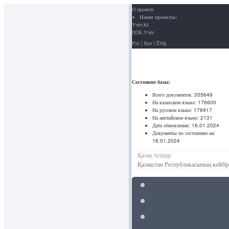
О проекте
Наши проекты:
Учёт.kz
ПОБ.Учёт
Рус
|
Қаз
|
Eng
Состояние базы:
Всего документов:
355649
На казахском языке:
176600
На русском языке:
176917
На английском языке:
2131
Дата обновления:
16.01.2024
Документы по состоянию на:
16.01.2024
Қазақ тілінде
Қазақстан Республикасының кейбiр 