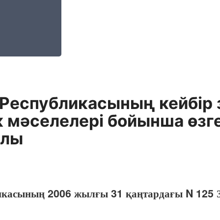
 Республикасының кейбiр 
к мәселелерi бойынша өз
алы
икасының 2006 жылғы 31 қаңтардағы N 125 