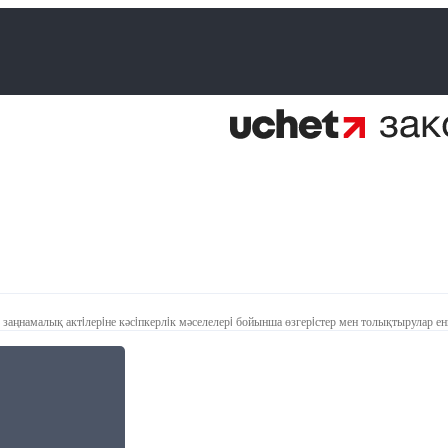
заңнамалық актiлерiне кәсiпкерлiк мәселелерi бойынша өзгерiстер мен толықтырулар ен