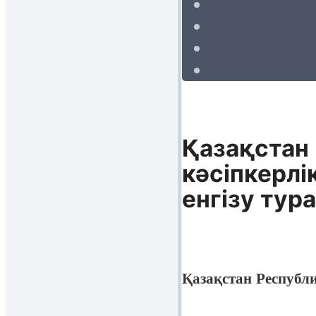
Қазақстан
кәсiпкерлi
енгiзу тур
Қазақстан Республ