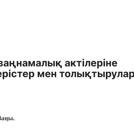
заңнамалық актiлерiне
герiстер мен толықтырула
Заңы.