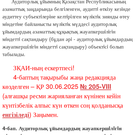
Аудиторлық ұйымның Қазақстан Республикасының
азаматтық заңдарында белгiленген, аудиттi өткiзу кезiнде
аудиттеу субъектiлерiне келтiрiлген мүлiктiк зиянды өтеу
мiндетiне байланысты мүлiктiк мүддесi аудиторлық
ұйымдардың азаматтық-құқықтық жауапкершiлiгiн
мiндеттi сақтандыру (бұдан әрi - аудиторлық ұйымдардың
жауапкершiлiгiн мiндеттi сақтандыру) объектiсi болып
табылады.
ЗҚАИ-ның ескертпесі!
4-баптың тақырыбы жаңа редакцияда
көзделген – ҚР 30.06.2025
№ 205-VIII
(алғашқы ресми жарияланған күнінен кейін
күнтізбелік алпыс күн өткен соң қолданысқа
енгізіледі
) Заңымен.
4-бап. Аудиторлық ұйымдардың жауапкершiлiгiн