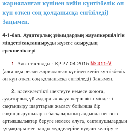
жарияланған күнінен кейін күнтізбелік он
күн өткен соң қолданысқа енгізіледі)
Заңымен.
4-1-бап. Аудиторлық ұйымдардың жауапкершiлiгiн
мiндеттiсақтандыруды жүзеге асырудың
ерекшеліктері
1.
Алып тасталды - ҚР 27.04.2015
№ 311-V
(алғашқы ресми жарияланған күнінен кейін күнтізбелік
он күн өткен соң қолданысқа енгізіледі) Заңымен.
2. Бәсекелестікті шектеуге немесе жоюға,
аудиторлық ұйымдардың жауапкершiлiгiн мiндеттi
сақтандыру шарттарын жасасу бойынша бір
сақтандырушыларға басқаларының алдында негізсіз
артықшылықтар беруге немесе алуға, сақтанушылардың
құқықтары мен заңды мүдделеріне нұқсан келтіруге