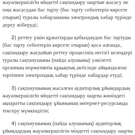
жауапкершілігiн мiндеттi сақтандыру шартын жасасу не
оны жасасудан бас тарту (бас тарту себептерін көрсете
отырып) туралы хабарламаны электрондық хабар түрінде
дереу жіберуді;
2) реттеу үшін құжаттарды қабылдаудан бас тартуды
(бас тарту себептерін көрсете отырып) қоса алғанда,
сақтандыру жағдайын реттеу процесінің негізгі кезеңдері
туралы сақтанушыны (пайда алушыны) уәкілетті
органның нормативтік құқықтық актісінде айқындалған
тәртіппен электрондық хабар түрінде хабардар етуді;
3) сақтанушының жасалған аудиторлық ұйымдардың
жауапкершілігiн мiндеттi сақтандыру шарты жөніндегі
ақпаратты сақтандыру ұйымының интернет-ресурсында
тексеру мүмкіндігін;
4) сақтанушының (пайда алушының) аудиторлық
ұйымдардың жауапкершілігін міндетті сақтандыру шарты