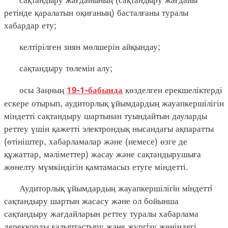
ретінде қаралатын оқиғаның) басталғаны туралы
хабардар ету;
келтірілген зиян мөлшерін айқындау;
сақтандыру төлемін алу;
осы Заңның
көзделген ерекшеліктерді
19-1-бабында
ескере отырып, аудиторлық ұйымдардың жауапкершілігін
міндетті сақтандыру шартынан туындайтын дауларды
реттеу үшін қажетті электрондық нысандағы ақпаратты
(өтініштер, хабарламалар және (немесе) өзге де
құжаттар, мәліметтер) жасау және сақтандырушыға
жөнелту мүмкіндігін қамтамасыз етуге міндетті.
Аудиторлық ұйымдардың жауапкершілігiн мiндеттi
сақтандыру шартын жасасу және ол бойынша
сақтандыру жағдайларын реттеу туралы хабарлама
дерекқорды қалыптастыру және жүргiзу жөніндегі