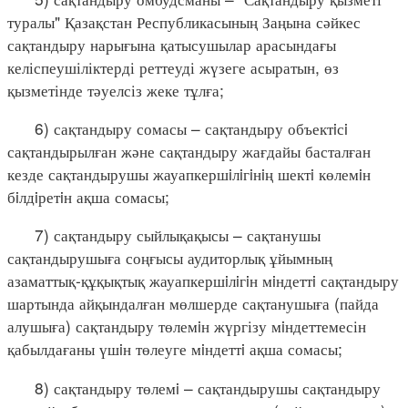
туралы" Қазақстан Республикасының Заңына сәйкес
сақтандыру нарығына қатысушылар арасындағы
келіспеушіліктерді реттеуді жүзеге асыратын, өз
қызметінде тәуелсіз жеке тұлға;
6) сақтандыру сомасы – сақтандыру объектiсi
сақтандырылған және сақтандыру жағдайы басталған
кезде сақтандырушы жауапкершiлiгiнiң шектi көлемiн
бiлдiретiн ақша сомасы;
7) сақтандыру сыйлықақысы – сақтанушы
сақтандырушыға соңғысы аудиторлық ұйымның
азаматтық-құқықтық жауапкершiлiгiн мiндеттi сақтандыру
шартында айқындалған мөлшерде сақтанушыға (пайда
алушыға) сақтандыру төлемiн жүргізу мiндеттемесін
қабылдағаны үшiн төлеуге мiндеттi ақша сомасы;
8) сақтандыру төлемi – сақтандырушы сақтандыру