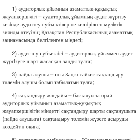
1) аудиторлық ұйымның азаматтық-құқықтық
жауапкершiлiгi – аудиторлық ұйымның аудит жүргізу
кезiнде аудиттеу субъектiлерiне келтiрiлген мүлiктiк
зиянды өтеуінің Қазақстан Республикасының азаматтық
заңнамасында белгiленген мiндетi;
2) аудиттеу субъектiсi – аудиторлық ұйыммен аудит
жүргiзуге шарт жасасқан заңды тұлға;
3) пайда алушы – осы Заңға сәйкес сақтандыру
төлемiн алушы болып табылатын тұлға;
4) сақтандыру жағдайы – басталуына орай
аудиторлық ұйымның азаматтық-құқықтық
жауапкершiлiгiн мiндеттi сақтандыру шарты сақтанушыға
(пайда алушыға) сақтандыру төлемiн жүзеге асыруды
көздейтiн оқиға;
5) сақтандыру омбудсманы – "Сақтандыру қызметі