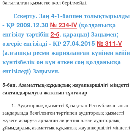
бағытталған қызметке жол берілмейді.
Ескерту. Заң 4-1-баппен толықтырылды
- ҚР 2009.12.30
№ 234-IV
(қолданысқа
енгізілу тәртібін
2-б
. қараңыз) Заңымен;
өзгеріс енгізілді - ҚР 27.04.2015
№ 311-V
(алғашқы ресми жарияланған күнінен кейін
күнтізбелік он күн өткен соң қолданысқа
енгізіледі) Заңымен.
5-бап. Азаматтық-құқықтық жауапкершiлiгi мiндеттi
сақтандырылуға жататын тұлғалар
1. Аудиторлық қызметтi Қазақстан Республикасының
заңдарында белгiленген тәртiппен аудиторлық қызметтi
жүзеге асыруға арналған лицензия алған аудиторлық
ұйымдардың азаматтық-құқықтық жауапкершiлiгi мiндеттi