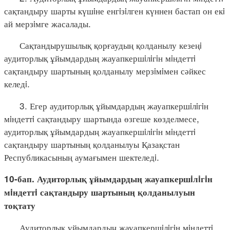
сақтандыру шарты күшiне енгiзiлген күннен бастап он екi
ай мерзiмге жасалады.
Сақтандырушылық қорғаудың қолданылу кезеңi
аудиторлық ұйымдардың жауапкершiлiгiн мiндеттi
сақтандыру шартының қолданылу мерзiмiмен сәйкес
келедi.
3. Егер аудиторлық ұйымдардың жауапкершiлiгiн
мiндеттi сақтандыру шартында өзгеше көзделмесе,
аудиторлық ұйымдардың жауапкершiлiгiн мiндеттi
сақтандыру шартының қолданылуы Қазақстан
Республикасының аумағымен шектеледi.
10-бап. Аудиторлық ұйымдардың жауапкершiлiгiн
мiндеттi сақтандыру шартының қолданылуын
тоқтату
Аудиторлық ұйымдардың жауапкершiлiгiн мiндеттi