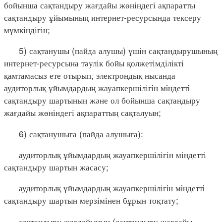
бойынша сақтандыру жағдайы жөніндегі ақпаратты
сақтандыру ұйымының интернет-ресурсында тексеру
мүмкіндігін;
5) сақтанушы (пайда алушы) үшін сақтандырушының
интернет-ресурсына тәулік бойы қолжетімділікті
қамтамасыз ете отырып, электрондық нысанда
аудиторлық ұйымдардың жауапкершілігiн мiндеттi
сақтандыру шартының және ол бойынша сақтандыру
жағдайы жөніндегі ақпараттың сақталуын;
6) сақтанушыға (пайда алушыға):
аудиторлық ұйымдардың жауапкершілігін міндетті
сақтандыру шартын жасасу;
аудиторлық ұйымдардың жауапкершілігiн мiндеттi
сақтандыру шартын мерзімінен бұрын тоқтату;
сақтандыру жағдайының (сақтандыру жағдайы