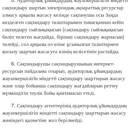
сақтандыру шартын электрондық ақпараттық ресурстар
алмасу арқылы жасасу кезінде сақтанушы осы Заңда
көзделген сақтандыру талаптарымен танысқаннан кейін
сақтандыру сыйлықақысын (сақтандыру сыйлықақысын
бөліп төлеген жағдайда, бірінші сақтандыру жарнасын)
төлейді, сол арқылы ол өзіне ұсынылған талаптармен
қосылу шартын жасасуға өзінің келісетінін растайды.
6. Сақтандырушы сақтандырушының интернет-
ресурсын пайдалана отырып, аудиторлық ұйымдардың
жауапкершілігiн мiндеттi сақтандыру шарттарын жасасу
және олар бойынша сақтандыру жағдайларын реттеу
мүмкіндігін тәулік бойы қамтамасыз етеді.
7. Сақтандыру агенттерінің аудиторлық ұйымдардың
жауапкершілігін міндетті сақтандыру шарттарын жасасу
жөніндегі қызметіне жол берілмейді.