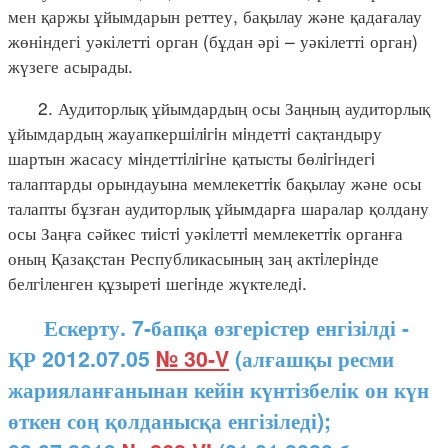
мен қаржы ұйымдарын реттеу, бақылау және қадағалау
жөніндегі уәкілетті орган (бұдан әрі – уәкілетті орган)
жүзеге асырады.
2. Аудиторлық ұйымдардың осы Заңның аудиторлық
ұйымдардың жауапкершiлiгiн мiндеттi сақтандыру
шартын жасасу мiндеттiлiгiне қатысты бөлiгiндегi
талаптарды орындауына мемлекеттiк бақылау және осы
талапты бұзған аудиторлық ұйымдарға шаралар қолдану
осы Заңға сәйкес тиiстi уәкiлеттi мемлекеттiк органға
оның Қазақстан Республикасының заң актiлерiнде
белгiленген құзыретi шегiнде жүктеледi.
Ескерту. 7-бапқа өзгерістер енгізілді -
ҚР 2012.07.05
№ 30-V
(алғашқы ресми
жарияланғанынан кейін күнтізбелік он күн
өткен соң қолданысқа енгізіледі);