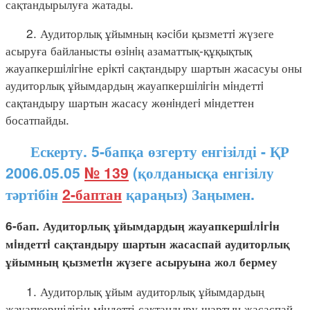
сақтандырылуға жатады.
2. Аудиторлық ұйымның кәсiби қызметтi жүзеге
асыруға байланысты өзiнiң азаматтық-құқықтық
жауапкершiлiгiне ерiктi сақтандыру шартын жасасуы оны
аудиторлық ұйымдардың жауапкершiлiгiн мiндеттi
сақтандыру шартын жасасу жөнiндегi мiндеттен
босатпайды.
Ескерту. 5-бапқа өзгерту енгізілді - ҚР
2006.05.05
№ 139
(қолданысқа енгізілу
тәртібін
2-баптан
қараңыз) Заңымен.
6-бап. Аудиторлық ұйымдардың жауапкершiлiгiн
мiндеттi сақтандыру шартын жасаспай аудиторлық
ұйымның қызметiн жүзеге асыруына жол бермеу
1. Аудиторлық ұйым аудиторлық ұйымдардың
жауапкершілігін мiндетті сақтандыру шартын жасаспай