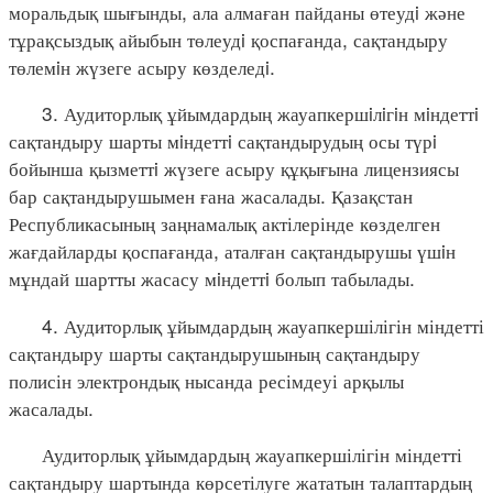
моральдық шығынды, ала алмаған пайданы өтеудi және
тұрақсыздық айыбын төлеудi қоспағанда, сақтандыру
төлемiн жүзеге асыру көзделедi.
3. Аудиторлық ұйымдардың жауапкершiлiгiн мiндеттi
сақтандыру шарты мiндеттi сақтандырудың осы түрi
бойынша қызметтi жүзеге асыру құқығына лицензиясы
бар сақтандырушымен ғана жасалады. Қазақстан
Республикасының заңнамалық актілерінде көзделген
жағдайларды қоспағанда, аталған сақтандырушы үшiн
мұндай шартты жасасу мiндеттi болып табылады.
4. Аудиторлық ұйымдардың жауапкершілігін міндетті
сақтандыру шарты сақтандырушының сақтандыру
полисін электрондық нысанда ресімдеуі арқылы
жасалады.
Аудиторлық ұйымдардың жауапкершілігін міндетті
сақтандыру шартында көрсетілуге жататын талаптардың