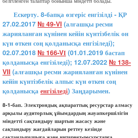
белгiленген талаптар бойынша мiндеттi болады.
Ескерту. 8-бапқа өзгеріс енгізілді - ҚР
27.02.2017
№ 49-VI
(алғашқы ресми
жарияланған күнінен кейін күнтізбелік он
күн өткен соң қолданысқа енгізіледі);
02.07.2018
№ 166-VІ
(01.01.2019 бастап
қолданысқа енгізіледі); 12.07.2022
№ 138-
VII
(алғашқы ресми жарияланған күнінен
кейін күнтізбелік алпыс күн өткен соң
қолданысқа
енгізіледі
) Заңдарымен.
8-1-бап. Электрондық ақпараттық ресурстар алмасу
арқылы аудиторлық ұйымдардың жауапкершілігін
міндетті сақтандыру шартын жасасу және
сақтандыру жағдайларын реттеу кезінде
сақтандырушыға және интернет-ресурстарға