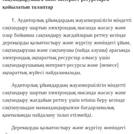
қойылатын талаптар
1. Аудиторлық ұйымдардың жауапкершілігін міндетті
сақтандыру шартын электрондық нысанда жасасу және
олар бойынша сақтандыру жағдайларын реттеу кезінде
дерекқорды қалыптастыру және жүргізу жөніндегі ұйым,
сақтандырушы және сақтанушы (пайда алушы) арасында
электрондық ақпараттық ресурстар алмасу үшін
сақтандырушының интернет-ресурсы және (немесе)
ақпараттық жүйесі пайдаланылады.
Аудиторлық ұйымдардың жауапкершілігін міндетті
сақтандыру шартын электрондық нысанда жасасу және
сақтандыру жағдайын реттеу үшін өтініш беру кезінде
сақтанушыдан мамандандырылған бағдарламалық
қамтылымды пайдалану талап етілмейді.
Дерекқорды қалыптастыру және жүргізу жөніндегі