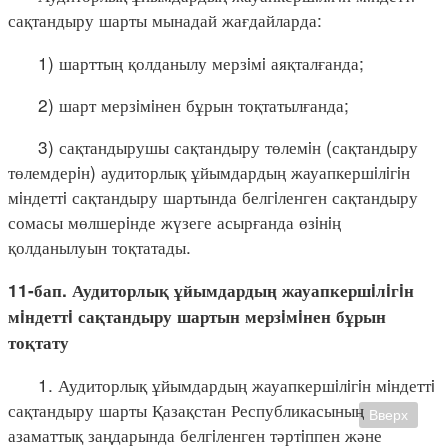
сақтандыру шарты мынадай жағдайларда:
1) шарттың қолданылу мерзiмi аяқталғанда;
2) шарт мерзiмiнен бұрын тоқтатылғанда;
3) сақтандырушы сақтандыру төлемiн (сақтандыру
төлемдерiн) аудиторлық ұйымдардың жауапкершiлiгiн
мiндеттi сақтандыру шартында белгiленген сақтандыру
сомасы мөлшерiнде жүзеге асырғанда өзiнiң
қолданылуын тоқтатады.
11-бап. Аудиторлық ұйымдардың жауапкершiлiгiн
мiндеттi сақтандыру шартын мерзiмiнен бұрын
тоқтату
1. Аудиторлық ұйымдардың жауапкершiлiгiн мiндеттi
сақтандыру шарты Қазақстан Республикасының
Вверх
азаматтық заңдарында белгiленген тәртiппен және