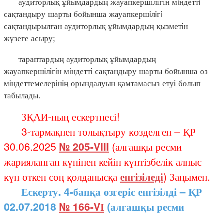
аудиторлық ұйымдардың жауапкершілігін мiндеттi
сақтандыру шарты бойынша жауапкершiлiгi
сақтандырылған аудиторлық ұйымдардың қызметiн
жүзеге асыру;
тараптардың аудиторлық ұйымдардың
жауапкершiлiгiн мiндеттi сақтандыру шарты бойынша өз
мiндеттемелерiнiң орындалуын қамтамасыз етуi болып
табылады.
ЗҚАИ-ның ескертпесі!
3-тармақпен толықтыру көзделген – ҚР
30.06.2025
№ 205-VIII
(алғашқы ресми
жарияланған күнінен кейін күнтізбелік алпыс
күн өткен соң қолданысқа
енгізіледі
) Заңымен.
Ескерту. 4-бапқа өзгеріс енгізілді – ҚР
02.07.2018
№ 166-VІ
(алғашқы ресми