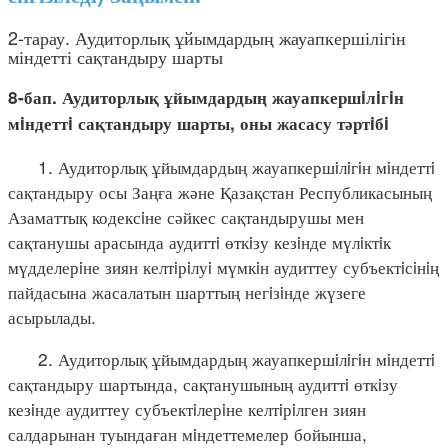
2-тарау. Аудиторлық ұйымдардың жауапкершілігін
міндетті сақтандыру шарты
8-бап. Аудиторлық ұйымдардың жауапкершiлiгiн
мiндеттi сақтандыру шарты, оны жасасу тәртiбi
1. Аудиторлық ұйымдардың жауапкершiлiгiн мiндеттi
сақтандыру осы Заңға және Қазақстан Республикасының
Азаматтық кодексiне сәйкес сақтандырушы мен
сақтанушы арасында аудиттi өткiзу кезiнде мүлiктiк
мүдделерiне зиян келтiрiлуi мүмкiн аудиттеу субъектiсiнiң
пайдасына жасалатын шарттың негiзiнде жүзеге
асырылады.
2. Аудиторлық ұйымдардың жауапкершiлiгiн мiндеттi
сақтандыру шартында, сақтанушының аудиттi өткiзу
кезiнде аудиттеу субъектiлерiне келтiрiлген зиян
салдарынан туындаған мiндеттемелер бойынша,