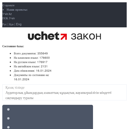
О проекте
Наши проекты:
Учёт.kz
ПОБ.Учёт
Рус
|
Қаз
|
Eng
Состояние базы:
Всего документов:
355649
На казахском языке:
176600
На русском языке:
176917
На английском языке:
2131
Дата обновления:
16.01.2024
Документы по состоянию на:
16.01.2024
Қазақ тілінде
Аудиторлық ұйымдардың азаматтық-құқықтық жауапкершiлiгін мiндеттi
сақтандыру туралы