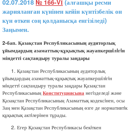
02.07.2018
№ 166-VІ
(алғашқы ресми
жарияланған күнінен кейін күнтізбелік он
күн өткен соң қолданысқа енгізіледі)
Заңымен.
2-бап. Қазақстан Республикасының аудиторлық
ұйымдардың азаматтық-құқықтық жауапкершiлiгiн
міндетті сақтандыру туралы заңдары
1. Қазақстан Республикасының аудиторлық
ұйымдардың азаматтық-құқықтық жауапкершiлiгiн
мiндеттi сақтандыру туралы заңдары Қазақстан
Республикасының
негiзделедi және
Конституциясына
Қазақстан Республикасының Азаматтық кодексiнен, осы
Заң мен Қазақстан Республикасының өзге де нормативтiк
құқықтық актiлерiнен тұрады.
2. Егер Қазақстан Республикасы бекiткен