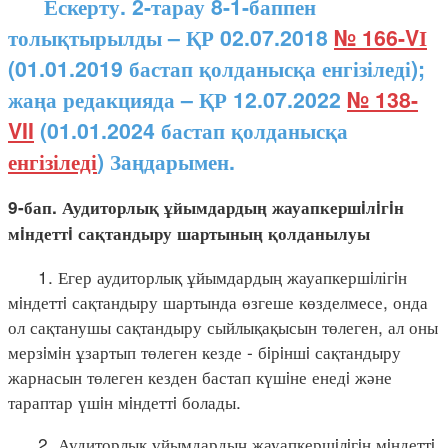
Ескерту. 2-тарау 8-1-баппен
толықтырылды – ҚР 02.07.2018
№ 166-VІ
(01.01.2019 бастап қолданысқа енгізіледі);
жаңа редакцияда – ҚР 12.07.2022
№ 138-
VII
(01.01.2024 бастап қолданысқа
енгізіледі
) Заңдарымен.
9-бап. Аудиторлық ұйымдардың жауапкершiлiгiн
мiндеттi сақтандыру шартының қолданылуы
1. Егер аудиторлық ұйымдардың жауапкершiлігiн
мiндеттi сақтандыру шартында өзгеше көзделмесе, онда
ол сақтанушы сақтандыру сыйлықақысын төлеген, ал оны
мерзiмiн ұзартып төлеген кезде - бiрiншi сақтандыру
жарнасын төлеген кезден бастап күшiне енедi және
тараптар үшiн мiндеттi болады.
2. Аудиторлық ұйымдардың жауапкершiлiгiн мiндеттi