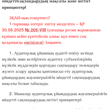
мiндеттiсақтандырудың мақсаты және негiзгi
принциптерi
ЗҚАИ-ның ескертпесі!
1-тармаққа өзгеріс енгізу көзделген – ҚР
30.06.2025
(алғашқы ресми жарияланған
№ 205-VIII
күнінен кейін күнтізбелік алпыс күн өткен соң
қолданысқа
) Заңымен.
енгізіледі
1. Аудиторлық ұйымның аудиттi өткiзу кезiнде
мүлiктiк зиян келтiрiлген аудиттеу субъектiлерiнiң
мүлiктiк мүдделерiн қорғауды сақтандыру төлемдерiн
жүзеге асыру арқылы қамтамасыз ету аудиторлық
ұйымдардың жауапкершiлiгiн мiндеттi сақтандырудың
мақсаты болып табылады.
2. Мыналар аудиторлық ұйымдардың жауапкершiлiгiн
мiндеттi сақтандырудың негiзгi принциптерi: