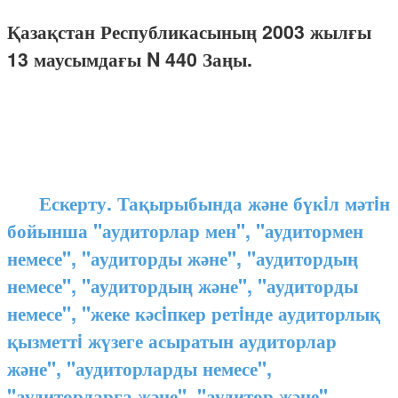
Қазақстан Республикасының 2003 жылғы
13 маусымдағы N 440 Заңы.
Ескерту. Тақырыбында және бүкiл мәтiн
бойынша "аудиторлар мен", "аудитормен
немесе", "аудиторды және", "аудитордың
немесе", "аудитордың және", "аудиторды
немесе", "жеке кәсiпкер ретiнде аудиторлық
қызметтi жүзеге асыратын аудиторлар
және", "аудиторларды немесе",
"аудиторларға және", "аудитор және",