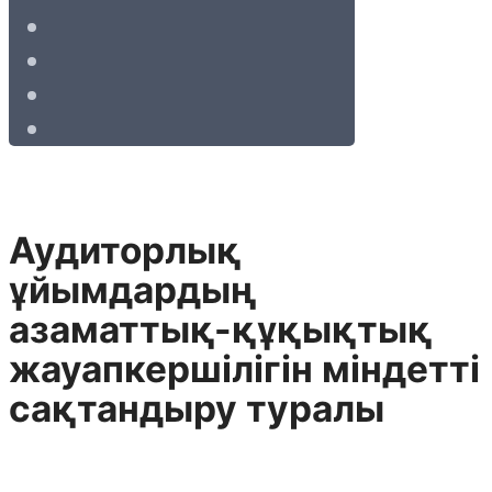
Аудиторлық
ұйымдардың
азаматтық-құқықтық
жауапкершiлiгін мiндеттi
сақтандыру туралы