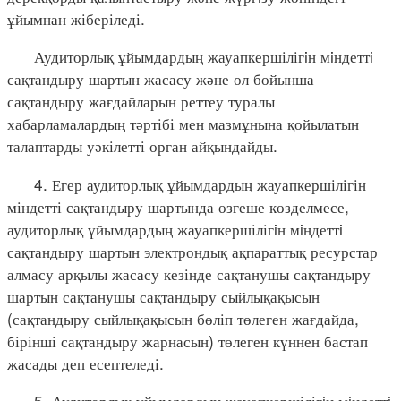
ұйымнан жіберіледі.
Аудиторлық ұйымдардың жауапкершілігiн мiндеттi
сақтандыру шартын жасасу және ол бойынша
сақтандыру жағдайларын реттеу туралы
хабарламалардың тәртібі мен мазмұнына қойылатын
талаптарды уәкілетті орган айқындайды.
4. Егер аудиторлық ұйымдардың жауапкершілігін
міндетті сақтандыру шартында өзгеше көзделмесе,
аудиторлық ұйымдардың жауапкершілігiн мiндеттi
сақтандыру шартын электрондық ақпараттық ресурстар
алмасу арқылы жасасу кезінде сақтанушы сақтандыру
шартын сақтанушы сақтандыру сыйлықақысын
(сақтандыру сыйлықақысын бөліп төлеген жағдайда,
бірінші сақтандыру жарнасын) төлеген күннен бастап
жасады деп есептеледі.
5. Аудиторлық ұйымдардың жауапкершілігiн мiндеттi