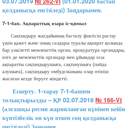
03.07.2019
№ 262-VI
(01.01.2020 бастап
қолданысқа енгізіледі) Заңдарымен.
7-1-бап. Ақпараттық өзара іс-қимыл
Сақтандыру жағдайының басталу фактісін растау
үшін қажет және оның салдары туралы ақпарат қолында
бар уәкілетті мемлекеттік орган, прокуратура органдары,
өзге де мемлекеттік органдар мен ұйымдар осы
ақпаратты сақтандырушыға, сақтанушыға (пайда
алушыға), сақтандыру омбудсманына олар өтініш
жасаған кезде беруге міндетті.
Ескерту. 1-тарау 7-1-баппен
толықтырылды – ҚР 02.07.2018
№ 166-VІ
(алғашқы ресми жарияланған күнінен кейін
күнтізбелік он күн өткен соң қолданысқа
енгізіледі) Заңымен.