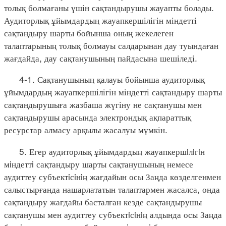
толық болмағаны үшін сақтандырушы жауапты болады.
Аудиторлық ұйымдардың жауапкершілігін міндетті
сақтандыру шарты бойынша оның жекелеген
талаптарының толық болмауы салдарынан дау туындаған
жағдайда, дау сақтанушының пайдасына шешіледі.
4-1. Сақтанушының қалауы бойынша аудиторлық
ұйымдардың жауапкершілігін міндетті сақтандыру шарты
сақтандырушыға жазбаша жүгіну не сақтанушы мен
сақтандырушы арасында электрондық ақпараттық
ресурстар алмасу арқылы жасалуы мүмкін.
5. Егер аудиторлық ұйымдардың жауапкершiлiгiн
мiндеттi сақтандыру шарты сақтанушының немесе
аудиттеу субъектiсiнiң жағдайын осы Заңда көзделгенмен
салыстырғанда нашарлататын талаптармен жасалса, онда
сақтандыру жағдайы басталған кезде сақтандырушы
сақтанушы мен аудиттеу субъектiсiнiң алдында осы Заңда