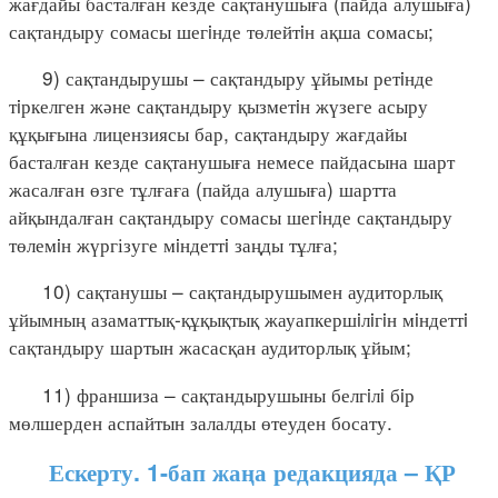
жағдайы басталған кезде сақтанушыға (пайда алушыға)
сақтандыру сомасы шегiнде төлейтiн ақша сомасы;
9) сақтандырушы – сақтандыру ұйымы ретiнде
тiркелген және сақтандыру қызметiн жүзеге асыру
құқығына лицензиясы бар, сақтандыру жағдайы
басталған кезде сақтанушыға немесе пайдасына шарт
жасалған өзге тұлғаға (пайда алушыға) шартта
айқындалған сақтандыру сомасы шегiнде сақтандыру
төлемiн жүргізуге мiндеттi заңды тұлға;
10) сақтанушы – сақтандырушымен аудиторлық
ұйымның азаматтық-құқықтық жауапкершiлiгiн мiндеттi
сақтандыру шартын жасасқан аудиторлық ұйым;
11) франшиза – сақтандырушыны белгiлi бiр
мөлшерден аспайтын залалды өтеуден босату.
Ескерту. 1-бап жаңа редакцияда – ҚР