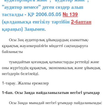
"аудитор немесе" деген сөздер алып
тасталды - ҚР 2006.05.05
№ 139
(қолданысқа енгізілу тәртібін
2-баптан
қараңыз) Заңымен.
Осы Заң аудиторлық ұйымдардың азаматтық-
құқықтық жауапкершiлiгiн мiндеттi сақтандыруға
байланысты
туындайтын қоғамдық қатынастарды реттейдi және
оны жүргiзудiң құқықтық, экономикалық және ұйымдық
негiздерiн белгiлейдi.
1-тарау. Жалпы ережелер
1-бап. Осы Заңда пайдаланылатын негiзгi ұғымдар
Осы Заңда мынадай негiзгi ұғымдар пайдаланылады: