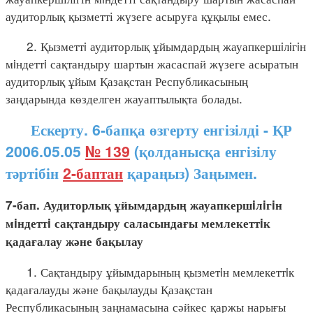
аудиторлық қызметті жүзеге асыруға құқылы емес.
2. Қызметтi аудиторлық ұйымдардың жауапкершiлiгiн
мiндеттi сақтандыру шартын жасаспай жүзеге асыратын
аудиторлық ұйым Қазақстан Республикасының
заңдарында көзделген жауаптылықта болады.
Ескерту. 6-бапқа өзгерту енгізілді - ҚР
2006.05.05
№ 139
(қолданысқа енгізілу
тәртібін
2-баптан
қараңыз) Заңымен.
7-бап. Аудиторлық ұйымдардың жауапкершiлiгiн
мiндеттi сақтандыру саласындағы мемлекеттiк
қадағалау және бақылау
1. Сақтандыру ұйымдарының қызметiн мемлекеттiк
қадағалауды және бақылауды Қазақстан
Республикасының заңнамасына сәйкес қаржы нарығы