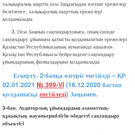
халықаралық шартта осы Заңдағыдан өзгеше ережелер
белгiленсе, халықаралық шарттың ережелерi
қолданылады.
3. Осы Заңның сақтандырушыға, оның ішінде
сақтандыру ұйымына қатысты қолданылатын ережелері
Қазақстан Республикасының аумағында ашылған
Қазақстан Республикасы бейрезидент-сақтандыру
ұйымдарының филиалдарына қолданылады.
Ескерту. 2-бапқа өзгеріс енгізілді – ҚР
02.01.2021
№ 399-VI
(16.12.2020 бастап
қолданысқа
енгізіледі
) Заңымен.
3-бап. Аудиторлық ұйымдардың азаматтық-
құқықтық жауапкершiлiгiн мiндеттi сақтандыру
объектiсi