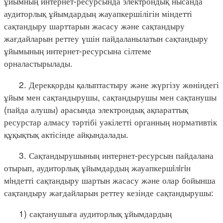
ұйымның интернет-ресурсында электрондық нысанда
аудиторлық ұйымдардың жауапкершілігін міндетті
сақтандыру шарттарын жасасу және сақтандыру
жағдайларын реттеу үшін пайдаланылатын сақтандыру
ұйымының интернет-ресурсына сілтеме
орналастырылады.
2. Дерекқорды қалыптастыру және жүргізу жөніндегі
ұйым мен сақтандырушы, сақтандырушы мен сақтанушы
(пайда алушы) арасында электрондық ақпараттық
ресурстар алмасу тәртібі уәкілетті органның нормативтік
құқықтық актісінде айқындалады.
3. Сақтандырушының интернет-ресурсын пайдалана
отырып, аудиторлық ұйымдардың жауапкершiлiгiн
мiндетті сақтандыру шартын жасасу және олар бойынша
сақтандыру жағдайларын реттеу кезінде сақтандырушы:
1) сақтанушыға аудиторлық ұйымдардың