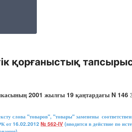
ік қорғаныстық тапсырыс
икасының 2001 жылғы 19 қаңтардағы N 146 
ту слова "товаров", "товары" заменены соответственн
РК от 16.02.2012
№ 562-IV
(вводится в действие по ист
ования).