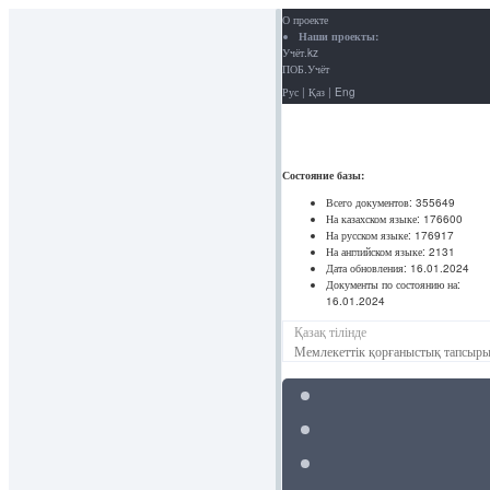
О проекте
Наши проекты:
Учёт.kz
ПОБ.Учёт
Рус
|
Қаз
|
Eng
Состояние базы:
Всего документов:
355649
На казахском языке:
176600
На русском языке:
176917
На английском языке:
2131
Дата обновления:
16.01.2024
Документы по состоянию на:
16.01.2024
Қазақ тілінде
Мемлекеттік қорғаныстық тапсыры