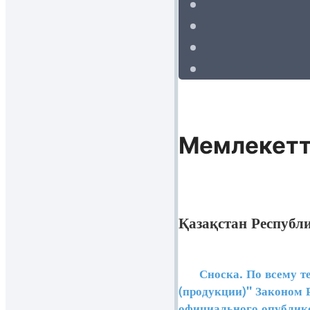
Мемлекетт
Қазақстан Республ
Сноска. По всему текс
(продукции)" Законом 
официального опублик