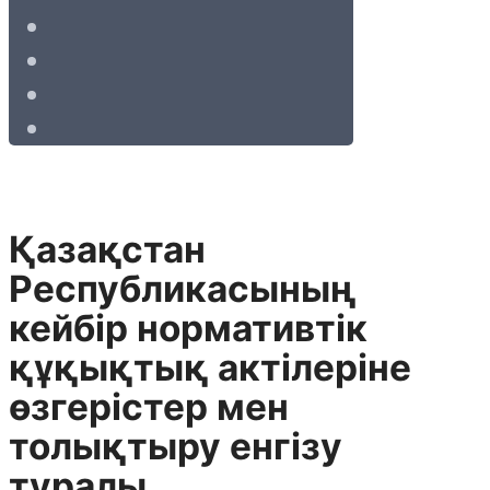
Қазақстан
Республикасының
кейбір нормативтік
құқықтық актілеріне
өзгерістер мен
толықтыру енгізу
туралы