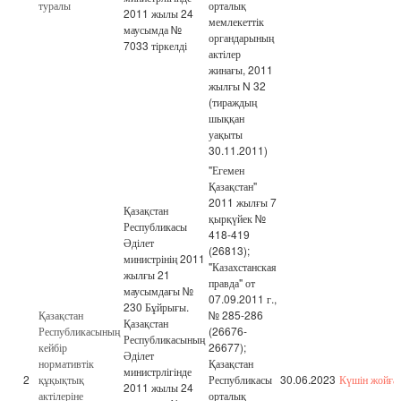
туралы
орталық
2011 жылы 24
мемлекеттік
маусымда №
органдарының
7033 тіркелді
актілер
жинағы, 2011
жылғы N 32
(тираждың
шыққан
уақыты
30.11.2011)
"Егемен
Қазақстан"
2011 жылғы 7
Қазақстан
қырқүйек №
Республикасы
418-419
Әділет
(26813);
министрінің 2011
"Казахстанская
жылғы 21
правда" от
маусымдағы №
07.09.2011 г.,
230 Бұйрығы.
Қазақстан
№ 285-286
Қазақстан
Республикасының
(26676-
Республикасының
кейбір
26677);
Әділет
нормативтік
Қазақстан
министрлігінде
2
құқықтық
Республикасы
30.06.2023
Күшін жойға
2011 жылы 24
актілеріне
орталық