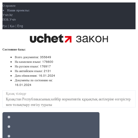
О проекте
Наши проекты:
Учёт.kz
ПОБ.Учёт
Рус
|
Қаз
|
Eng
Состояние базы:
Всего документов:
355649
На казахском языке:
176600
На русском языке:
176917
На английском языке:
2131
Дата обновления:
16.01.2024
Документы по состоянию на:
16.01.2024
Қазақ тілінде
Қазақстан Республикасының кейбір нормативтік құқықтық актілеріне өзгерістер
мен толықтыру енгізу туралы