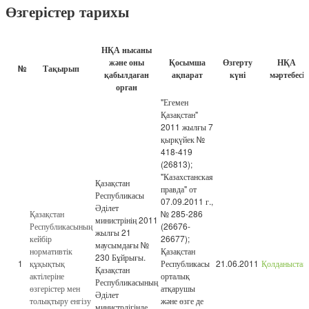
Өзгерістер тарихы
НҚА нысаны
және оны
Қосымша
Өзгерту
НҚА
№
Тақырып
қабылдаған
ақпарат
күні
мәртебесі
орган
"Егемен
Қазақстан"
2011 жылғы 7
қырқүйек №
418-419
(26813);
"Казахстанская
Қазақстан
правда" от
Республикасы
07.09.2011 г.,
Әділет
Қазақстан
№ 285-286
министрінің 2011
Республикасының
(26676-
жылғы 21
кейбір
26677);
маусымдағы №
нормативтік
Қазақстан
230 Бұйрығы.
1
құқықтық
Республикасы
21.06.2011
Қолданыстағ
Қазақстан
актілеріне
орталық
Республикасының
өзгерістер мен
атқарушы
Әділет
толықтыру енгізу
және өзге де
министрлігінде