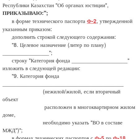
Республики Казахстан "Об органах юстиции",
ПРИКАЗЫВАЮ:";
в форме технического паспорта
, утвержденной
Ф-2
указанным приказом:
дополнить строкой следующего содержания:
"8. Целевое назначение (литер по плану)
_______________";
строку "Категория фонда __________________"
изложить в следующей редакции:
"9. Категория фонда
_______________________________________
(нежилой/жилой, если вторичный
объект
расположен в многоквартирном жилом
доме,
необходимо указать "ВО в составе
МЖД")";
в формах технических паспортов с
по
,
Ф-5
Ф-18