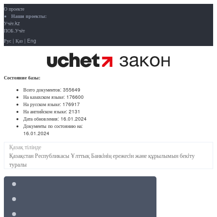
О проекте
Наши проекты:
Учёт.kz
ПОБ.Учёт
Рус
|
Қаз
|
Eng
Состояние базы:
Всего документов:
355649
На казахском языке:
176600
На русском языке:
176917
На английском языке:
2131
Дата обновления:
16.01.2024
Документы по состоянию на:
16.01.2024
Қазақ тілінде
Қазақстан Республикасы Ұлттық Банкiнiң ережесiн және құрылымын бекiту
туралы