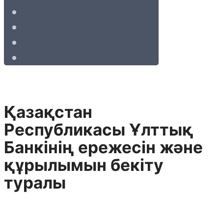
Қазақстан
Республикасы Ұлттық
Банкiнiң ережесiн және
құрылымын бекiту
туралы