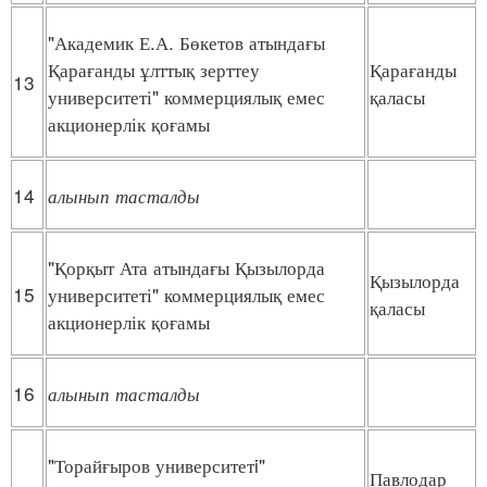
"Академик Е.А. Бөкетов атындағы
Қарағанды ұлттық зерттеу
Қарағанды
13
университеті" коммерциялық емес
қаласы
акционерлік қоғамы
14
алынып
тасталды
"Қорқыт Ата атындағы Қызылорда
Қызылорда
15
университеті" коммерциялық емес
қаласы
акционерлік қоғамы
16
алынып
тасталды
"Торайғыров университетi"
Павлодар