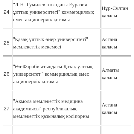
"Л.Н. Гумилев атындағы Еуразия
Нұр-Сұлтан
24
ұлттық университеті" коммерциялық
қаласы
емес акционерлік қоғамы
"Қазақ ұлттық өнер университеті"
Астана
25
мемлекеттік мекемесі
қаласы
"Әл-Фараби атындағы Қазақ ұлттық
Алматы
26
университетi" коммерциялық емес
қаласы
акционерлік қоғамы
"Ақмола мемлекеттік медицина
Астана
27
академиясы" республикалық
қаласы
мемлекеттік қазыналық кәсіпорны