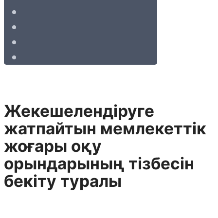
Жекешелендіруге
жатпайтын мемлекеттік
жоғары оқу
орындарының тізбесін
бекіту туралы