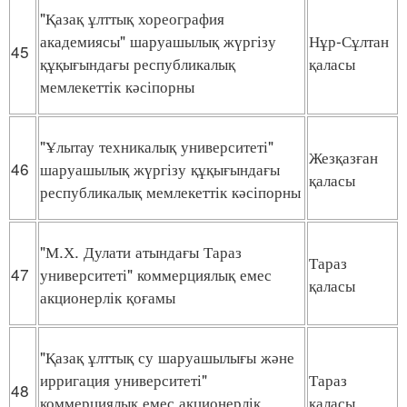
"Қазақ ұлттық хореография
академиясы" шаруашылық жүргізу
Нұр-Сұлтан
45
құқығындағы республикалық
қаласы
мемлекеттік кәсіпорны
"Ұлытау техникалық университеті"
Жезқазған
46
шаруашылық жүргізу құқығындағы
қаласы
республикалық мемлекеттік кәсіпорны
"М.Х. Дулати атындағы Тараз
Тараз
47
университеті" коммерциялық емес
қаласы
акционерлік қоғамы
"Қазақ ұлттық су шаруашылығы және
ирригация университеті"
Тараз
48
коммерциялық емес акционерлік
қаласы