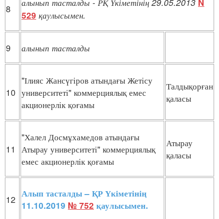
алынып
тасталды
- РҚ
Үкіметінің
29.05.2013
N
8
қаулысымен
.
529
9
алынып
тасталды
"Ілияс Жансүгіров атындағы Жетісу
Талдықорған
10
университеті" коммерциялық емес
қаласы
акционерлік қоғамы
"Халел Досмұхамедов атындағы
Атырау
11
Атырау университеті" коммерциялық
қаласы
емес акционерлік қоғамы
Алып тасталды – ҚР Үкіметінің
12
11.10.2019
№ 752
қаулысымен.