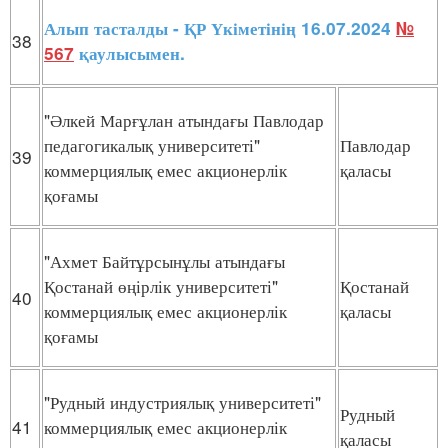
Алып тасталды - ҚР Үкіметінің 16.07.2024
№
38
567
қаулысымен.
"Әлкей Марғұлан атындағы Павлодар
педагогикалық университеті"
Павлодар
39
коммерциялық емес акционерлік
қаласы
қоғамы
"Ахмет Байтұрсынұлы атындағы
Қостанай өңірлік университеті"
Қостанай
40
коммерциялық емес акционерлік
қаласы
қоғамы
"Рудный индустриялық университеті"
Рудный
41
коммерциялық емес акционерлік
қаласы