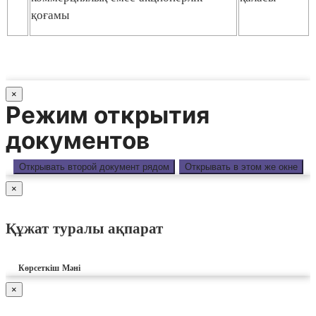
қоғамы
×
Режим открытия
документов
Открывать второй документ рядом
Открывать в этом же окне
×
Құжат туралы ақпарат
Көрсеткіш
Мәні
×