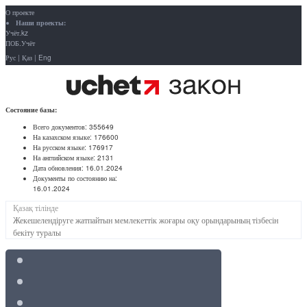
О проекте
Наши проекты:
Учёт.kz
ПОБ.Учёт
Рус
|
Қаз
|
Eng
Состояние базы:
Всего документов:
355649
На казахском языке:
176600
На русском языке:
176917
На английском языке:
2131
Дата обновления:
16.01.2024
Документы по состоянию на:
16.01.2024
Қазақ тілінде
Жекешелендіруге жатпайтын мемлекеттік жоғары оқу орындарының тізбесін
бекіту туралы