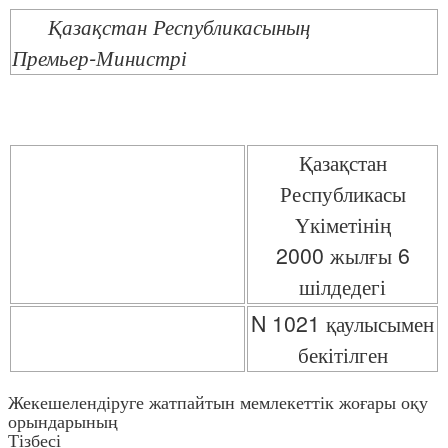
Қазақстан Республикасының
Премьер-Министрі
Қазақстан
Республикасы
Үкіметінің
2000 жылғы 6
шілдедегі
N 1021 қаулысымен
бекітілген
Жекешелендіруге жатпайтын мемлекеттік жоғары оқу
орындарының
Тізбесі