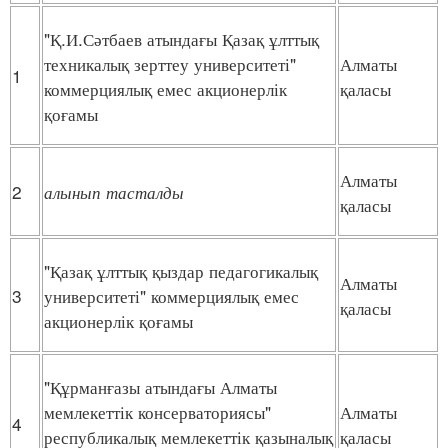
"Қ.И.Сәтбаев атындағы Қазақ ұлттық
техникалық зерттеу университеті"
Алматы
1
коммерциялық емес акционерлік
қаласы
қоғамы
Алматы
2
алынып
тасталды
қаласы
"Қазақ ұлттық қыздар педагогикалық
Алматы
3
университеті" коммерциялық емес
қаласы
акционерлік қоғамы
"Құрманғазы атындағы Алматы
мемлекеттік консерваториясы"
Алматы
4
республикалық мемлекеттік қазыналық
қаласы