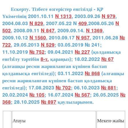
Ескерту. Тізбеге өзгерістер енгізілді - ҚР
Үкіметінің 2001.10.11
N 1313
, 2003.09.26
N 979
,
2004.08.03
N 829
, 2007.05.22 N
409
,2008.05.26
N
502
, 2008.09.11
N 847
, 2009.09.14.
N 1369
,
2009.10.12
N 1560
, 2010.09.17
N 957
, 2011.06.28
№
722
, 29.05.2013
N 529
; 03.05.2019 № 241;
11.10.2019
№ 752
; 09.04.2021
№ 227
(қолданысқа
енгiзiлу тәртібін
8-т.
қараңыз); 18.02.2022
№ 67
(алғашқы ресми жарияланған күнінен бастап
қолданысқа енгізіледі); 03.11.2022
№ 868
(алғашқы
ресми жарияланған күнінен бастап қолданысқа
енгізіледі); 17.08.2023
№ 702
; 06.10.2023
№ 881
;
20.02.2024
№ 105
; 16.07.2024
№ 567
; 26.05.2025
№
368
; 28.10.2025
№ 897
қаулыларымен.
Атауы
Мекен-жайы