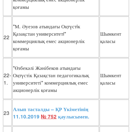
қоғамы
"М. Әуезов атындағы Оңтүстiк
Қазақстан университетi"
Шымкент
22
коммерциялық емес акционерлік
қаласы
қоғамы
"Өзбекәлі Жәнібеков атындағы
22-
Оңтүстік Қазақстан педагогикалық
Шымкент
1.
университеті" коммерциялық емес
қаласы
акционерлік қоғамы
Алып тасталды – ҚР Үкіметінің
23
11.10.2019
№ 752
қаулысымен.