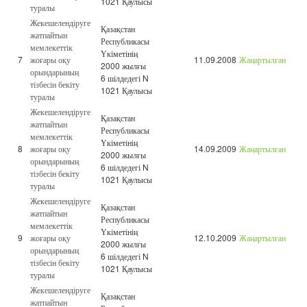
1021 Қаулысы
туралы
Жекешелендіруге
Қазақстан
жатпайтын
Республикасы
мемлекеттік
Үкіметінің
7
жоғары оқу
11.09.2008
Жаңартылған
2000 жылғы
орындарының
6 шілдедегі N
тізбесін бекіту
1021 Қаулысы
туралы
Жекешелендіруге
Қазақстан
жатпайтын
Республикасы
мемлекеттік
Үкіметінің
8
жоғары оқу
14.09.2009
Жаңартылған
2000 жылғы
орындарының
6 шілдедегі N
тізбесін бекіту
1021 Қаулысы
туралы
Жекешелендіруге
Қазақстан
жатпайтын
Республикасы
мемлекеттік
Үкіметінің
9
жоғары оқу
12.10.2009
Жаңартылған
2000 жылғы
орындарының
6 шілдедегі N
тізбесін бекіту
1021 Қаулысы
туралы
Жекешелендіруге
Қазақстан
жатпайтын