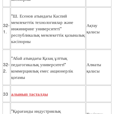
"Ш. Есенов атындағы Каспий
мемлекеттік технологиялар және
32-
Ақтау
инжиниринг университеті"
1.
қаласы
республикалық мемлекеттік қазыналық
кәсіпорны
"Абай атындағы Қазақ ұлттық
32-
педагогикалық университетi"
Алматы
2.
коммерциялық емес акционерлік
қаласы
қоғамы
33
алынып тасталды
"Қарағанды индустриялық
Теміртау