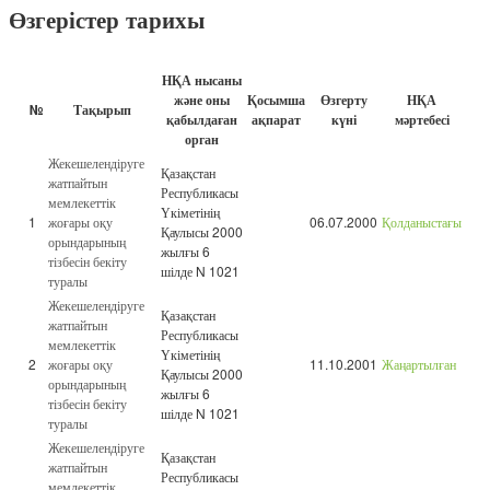
Өзгерістер тарихы
НҚА нысаны
және оны
Қосымша
Өзгерту
НҚА
№
Тақырып
қабылдаған
ақпарат
күні
мәртебесі
орган
Жекешелендіруге
Қазақстан
жатпайтын
Республикасы
мемлекеттік
Үкіметінің
1
жоғары оқу
06.07.2000
Қолданыстағы
Қаулысы 2000
орындарының
жылғы 6
тізбесін бекіту
шілде N 1021
туралы
Жекешелендіруге
Қазақстан
жатпайтын
Республикасы
мемлекеттік
Үкіметінің
2
жоғары оқу
11.10.2001
Жаңартылған
Қаулысы 2000
орындарының
жылғы 6
тізбесін бекіту
шілде N 1021
туралы
Жекешелендіруге
Қазақстан
жатпайтын
Республикасы
мемлекеттік