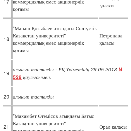
17
коммерциялық емес акционерлік
қаласы
қоғамы
"Манаш Қозыбаев атындағы Солтүстік
Қазақстан университеті"
Петропавл
18
коммерциялық емес акционерлік
қаласы
қоғамы
алынып
тасталды
- РҚ
Үкіметінің
29.05.2013
N
19
қаулысымен
.
529
20
алынып
тасталды
"Махамбет Өтемісов атындағы Батыс
Қазақстан университеті"
21
Орал қаласы
коммерциялық емес акционерлік