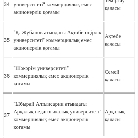
34
университеті" коммерциялық емес
қаласы
акционерлік қоғамы
"Қ. Жұбанов атындағы Ақтөбе өңірлік
Ақтөбе
35
университетi" коммерциялық емес
қаласы
акционерлік қоғамы
"Шәкәрім университеті"
Семей
36
коммерциялық емес акционерлік
қаласы
қоғамы
"Ыбырай Алтынсарин атындағы
Арқалық педагогикалық университеті"
Арқалық
37
коммерциялық емес акционерлік
қаласы
қоғамы