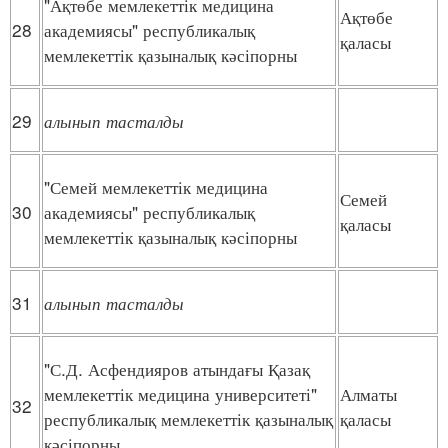
"Ақтөбе мемлекеттік медицина
Ақтөбе
28
академиясы" республикалық
қаласы
мемлекеттік қазыналық кәсіпорны
29
алынып
тасталды
"Семей мемлекеттік медицина
Семей
30
академиясы" республикалық
қаласы
мемлекеттік қазыналық кәсіпорны
31
алынып
тасталды
"С.Д. Асфендияров атындағы Қазақ
мемлекеттік медицина университеті"
Алматы
32
республикалық мемлекеттік қазыналық
қаласы
кәсіпорны