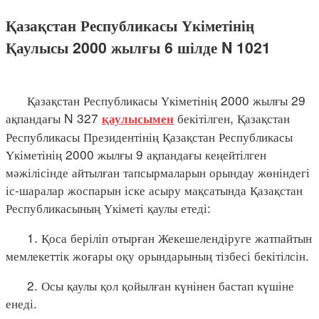
Қазақстан Республикасы Үкіметінің
Қаулысы 2000 жылғы 6 шілде N 1021
Қазақстан Республикасы Үкіметінің 2000 жылғы 29
ақпандағы N 327
бекітілген, Қазақстан
қаулысымен
Республикасы Президентінің Қазақстан Республикасы
Үкіметінің 2000 жылғы 9 ақпандағы кеңейтілген
мәжілісінде айтылған тапсырмаларын орындау жөніндегі
іс-шаралар жоспарын іске асыру мақсатында Қазақстан
Республикасының Үкіметі қаулы етеді:
1. Қоса беріліп отырған Жекешелендіруге жатпайтын
мемлекеттік жоғары оқу орындарының тізбесі бекітілсін.
2. Осы қаулы қол қойылған күнінен бастап күшіне
енеді.