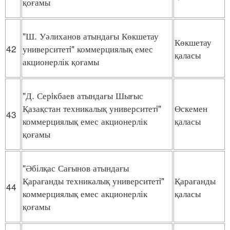
қоғамы
"Ш. Уәлиханов атындағы Көкшетау
Көкшетау
42
университетi" коммерциялық емес
қаласы
акционерлік қоғамы
"Д. Серiкбаев атындағы Шығыс
Қазақстан техникалық университетi"
Өскемен
43
коммерциялық емес акционерлік
қаласы
қоғамы
"Әбілқас Сағынов атындағы
Қарағанды техникалық университетi"
Қарағанды
44
коммерциялық емес акционерлік
қаласы
қоғамы