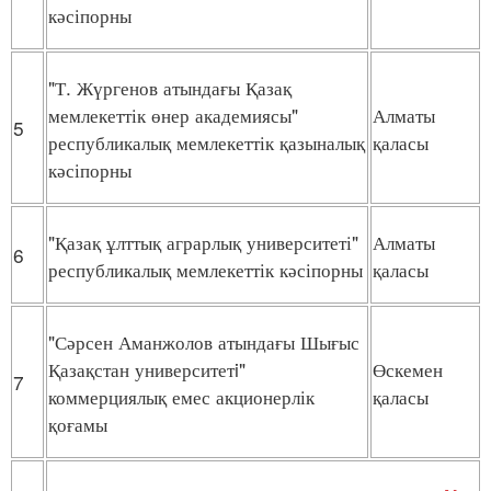
кәсіпорны
"Т. Жүргенов атындағы Қазақ
мемлекеттік өнер академиясы"
Алматы
5
республикалық мемлекеттік қазыналық
қаласы
кәсіпорны
"Қазақ ұлттық аграрлық университеті"
Алматы
6
республикалық мемлекеттік кәсіпорны
қаласы
"Сәрсен Аманжолов атындағы Шығыс
Қазақстан университетi"
Өскемен
7
коммерциялық емес акционерлік
қаласы
қоғамы