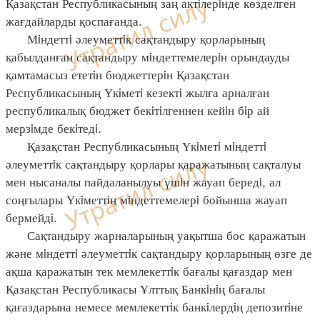
Қазақстан Республикасының заң актiлерiнде көзделген
жағдайларды қоспағанда.
Мiндеттi әлеуметтiк сақтандыру қорларының
қабылданған сақтандыру мiндеттемелерiн орындауды
қамтамасыз ететiн бюджеттерiн Қазақстан
Республикасының Үкiметi кезектi жылға арналған
республикалық бюджет бекiтiлгеннен кейiн бiр ай
мерзiмде бекiтедi.
Қазақстан Республикасының Үкiметi мiндеттi
әлеуметтiк сақтандыру қорлары қаражатының сақталуы
мен нысаналы пайдаланылуы үшiн жауап бередi, ал
соңғылары Үкiметтiң мiндеттемелерi бойынша жауап
бермейдi.
Сақтандыру жарналарының уақытша бос қаражатын
және мiндеттi әлеуметтiк сақтандыру қорларының өзге де
ақша қаражатын тек мемлекеттiк бағалы қағаздар мен
Қазақстан Республикасы Ұлттық Банкiнiң бағалы
қағаздарына немесе мемлекеттiк банкiлердiң депозитiне