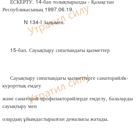
ЕСКЕРТУ. 14-бап толықтырылды - Қазақстан
Республикасының 1997.06.19.
N 134-I Заңымен.
15-бап. Сауықтыру сипатындағы қызметтер
Сауықтыру сипатындағы қызметтерге санаторийлiк-
курорттық емдеу
және санаторий-профилакторийлерде емделу, балаларды
сауықтыру мен
олардың ұйымдастырылған демалысы жатады.