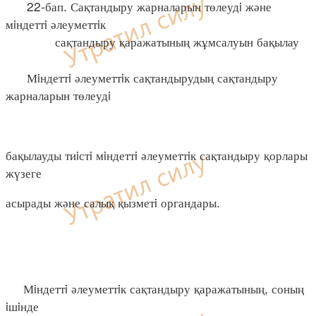
22-бап. Сақтандыру жарналарын төлеудi және
мiндеттi әлеуметтiк
сақтандыру қаражатының жұмсалуын бақылау
Мiндеттi әлеуметтiк сақтандырудың сақтандыру
жарналарын төлеудi
бақылауды тиiстi мiндеттi әлеуметтiк сақтандыру қорлары
жүзеге
асырады және салық қызметi органдары.
Мiндеттi әлеуметтiк сақтандыру қаражатының, соның
iшiнде