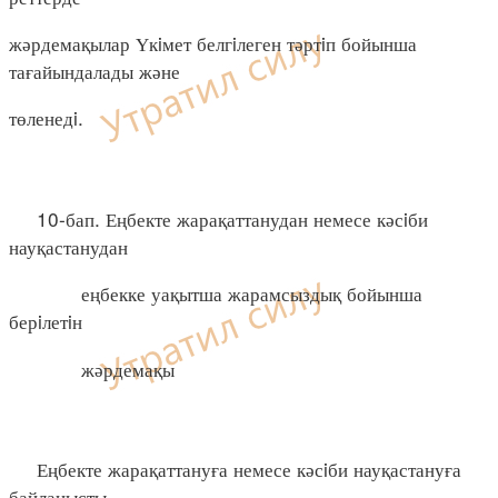
жәрдемақылар Үкiмет белгiлеген тәртiп бойынша
тағайындалады және
төленедi.
10-бап. Еңбекте жарақаттанудан немесе кәсiби
науқастанудан
еңбекке уақытша жарамсыздық бойынша
берiлетiн
жәрдемақы
Еңбекте жарақаттануға немесе кәсiби науқастануға
байланысты