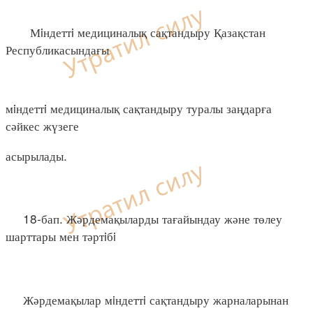
Мiндеттi медициналық сақтандыру Қазақстан
Республикасындағы
мiндеттi медициналық сақтандыру туралы заңдарға
сәйкес жүзеге
асырылады.
18-бап. Жәрдемақыларды тағайындау және төлеу
шарттары мен тәртiбi
Жәрдемақылар мiндеттi сақтандыру жарналарынан