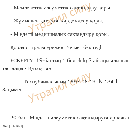
- Мемлекеттiк әлеуметтiк сақтандыру қоры;
- Жұмыспен қамтуға жәрдемдесу қоры;
- Мiндеттi медициналық сақтандыру қоры.
Қорлар туралы ереженi Үкiмет бекiтедi.
ЕСКЕРТУ. 19-баптың 1 бөлiгiнiң 2 абзацы алынып
тасталды - Қазақстан
Республикасының 1997.06.19. N 134-I
Заңымен.
20-бап. Мiндеттi әлеуметтiк сақтандыруға арналған
жарналар