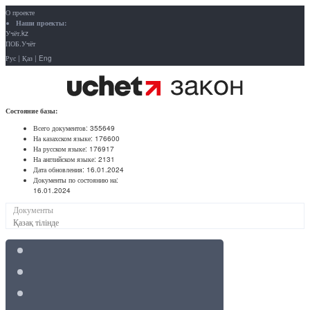
О проекте
Наши проекты:
Учёт.kz
ПОБ.Учёт
Рус
|
Қаз
|
Eng
Состояние базы:
Всего документов:
355649
На казахском языке:
176600
На русском языке:
176917
На английском языке:
2131
Дата обновления:
16.01.2024
Документы по состоянию на:
16.01.2024
Документы
Қазақ тілінде