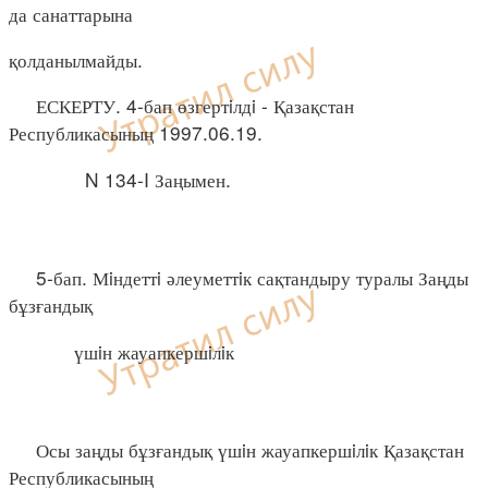
да санаттарына
қолданылмайды.
ЕСКЕРТУ. 4-бап өзгертiлдi - Қазақстан
Республикасының 1997.06.19.
N 134-I Заңымен.
5-бап. Мiндеттi әлеуметтiк сақтандыру туралы Заңды
бұзғандық
үшiн жауапкершiлiк
Осы заңды бұзғандық үшiн жауапкершiлiк Қазақстан
Республикасының