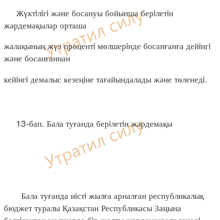
Жүктiлiгi және босануы бойынша берiлетiн
жәрдемақылар орташа
жалақының жүз процентi мөлшерiнде босанғанға дейiнгi
және босанғаннан
кейiнгi демалыс кезеңiне тағайындалады және төленедi.
13-бап. Бала туғанда берiлетiн жәрдемақы
Бала туғанда иiстi жылға арналған республикалық
бюджет туралы Қазақстан Республикасы Заңына
белгiленген мөлшерде бiр жолғы жәрдемақы төленедi.