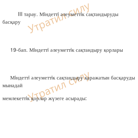
III тарау. Мiндеттi әлеуметтiк сақтандыруды
басқару
19-бап. Мiндеттi әлеуметтiк сақтандыру қорлары
Мiндеттi әлеуметтiк сақтандыру қаражатын басқаруды
мынадай
мемлекеттiк қорлар жүзеге асырады: