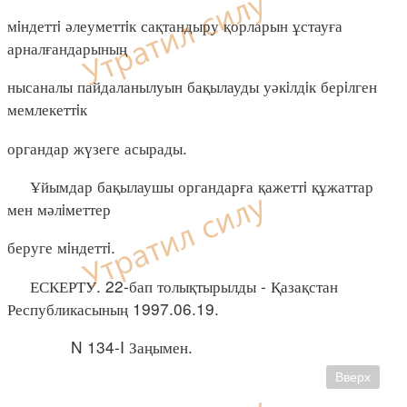
мiндеттi әлеуметтiк сақтандыру қорларын ұстауға
арналғандарының
нысаналы пайдаланылуын бақылауды уәкiлдiк берiлген
мемлекеттiк
органдар жүзеге асырады.
Ұйымдар бақылаушы органдарға қажеттi құжаттар
мен мәлiметтер
беруге мiндеттi.
ЕСКЕРТУ. 22-бап толықтырылды - Қазақстан
Республикасының 1997.06.19.
N 134-I Заңымен.
Вверх