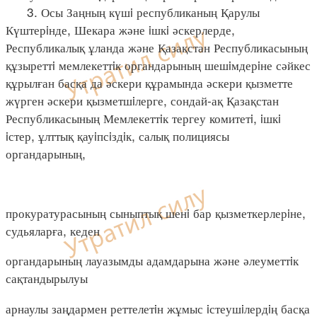
3. Осы Заңның күшi республиканың Қарулы
Күштерiнде, Шекара және iшкi әскерлерде,
Республикалық ұланда және Қазақстан Республикасының
құзыреттi мемлекеттiк органдарының шешiмдерiне сәйкес
құрылған басқа да әскери құрамында әскери қызметте
жүрген әскери қызметшiлерге, сондай-ақ Қазақстан
Республикасының Мемлекеттiк тергеу комитетi, iшкi
iстер, ұлттық қауiпсiздiк, салық полициясы
органдарының,
прокуратурасының сыныптық шенi бар қызметкерлерiне,
судьяларға, кеден
органдарының лауазымды адамдарына және әлеуметтiк
сақтандырылуы
арнаулы заңдармен реттелетiн жұмыс iстеушiлердiң басқа