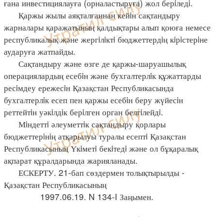
ғана инвестициялауға (орналастыруға) жол берiледi.
Қаржы жылы аяқталғаннан кейiн сақтандыру
жарналары қаражатының қалдықтары алып қоюға немесе
республикалық және жергiлiктi бюджеттердiң кiрiстерiне
аударуға жатпайды.
Сақтандыру және өзге де қаржы-шаруашылық
операциялардың есебiн және бухгалтерлiк құжаттарды
ресiмдеу ережесiн Қазақстан Республикасында
бухгалтерлiк есеп пен қаржы есебiн беру жүйесiн
реттейтiн уәкiлдiк берiлген орган белгiлейдi.
Мiндеттi әлеуметтiк сақтандыру қорлары
бюджеттерiнiң атқарылуы туралы есептi Қазақстан
Республикасының Үкiметi бекiтедi және ол бұқаралық
ақпарат құралдарында жарияланады.
ЕСКЕРТУ. 21-бап сөздермен толықтырылды -
Қазақстан Республикасының
1997.06.19. N 134-I Заңымен.