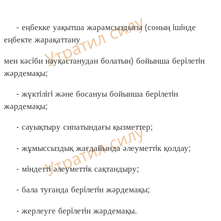
- еңбекке уақытша жарамсыздығы (соның iшiнде
еңбекте жарақаттану
мен кәсiби науқастанудан болатын) бойынша берiлетiн
жәрдемақы;
- жүктiлiгi және босануы бойынша берiлетiн
жәрдемақы;
- сауықтыру сипатындағы қызметтер;
- жұмыссыздық жағдайында әлеуметтiк қолдау;
- мiндеттi әлеуметтiк сақтандыру;
- бала туғанда берiлетiн жәрдемақы;
- жерлеуге берiлетiн жәрдемақы.