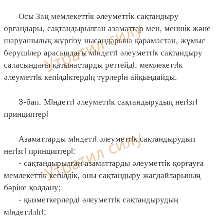
Осы Заң мемлекеттiк әлеуметтiк сақтандыру
органдары, сақтандырылған азаматтар мен, меншiк және
шаруашылық жүргiзу нысандарына қарамастан, жұмыс
берушiлер арасындағы мiндеттi әлеуметтiк сақтандыру
саласындағы қатынастарды реттейдi, мемлекеттiк
әлеуметтiк кепiлдiктердiң түрлерiн айқындайды.
3-бап. Мiндеттi әлеуметтiк сақтандырудың негiзгi
принциптерi
Азаматтарды мiндеттi әлеуметтiк сақтандырудың
негiзгi принциптерi:
- сақтандырылған азаматтарды әлеуметтiк қорғауға
мемлекеттiк кепiлдiк, оны сақтандыру жағдайларының
бәрiне қолдану;
- қызметкерлердi әлеуметтiк сақтандырудың
мiндеттiлiгi;