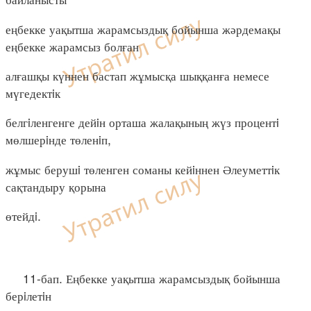
еңбекке уақытша жарамсыздық бойынша жәрдемақы
еңбекке жарамсыз болған
алғашқы күннен бастап жұмысқа шыққанға немесе
мүгедектiк
белгiленгенге дейiн орташа жалақының жүз процентi
мөлшерiнде төленiп,
жұмыс берушi төленген соманы кейiннен Әлеуметтiк
сақтандыру қорына
өтейдi.
11-бап. Еңбекке уақытша жарамсыздық бойынша
берiлетiн