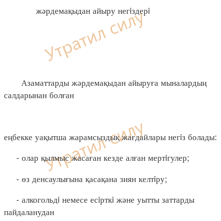
жәрдемақыдан айыру негiздерi
Азаматтарды жәрдемақыдан айыруға мыналардың
салдарынан болған
еңбекке уақытша жарамсыздық жағдайлары негiз болады:
- олар қылмыс жасаған кезде алған мертiгулер;
- өз денсаулығына қасақана зиян келтiру;
- алкогольдi немесе есiрткi және уытты заттарды
пайдаланудан