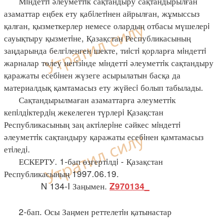
Мiндеттi әлеуметтiк сақтандыру сақтандырылған
азаматтар еңбек ету қабiлетiнен айрылған, жұмыссыз
қалған, қызметкерлер немесе олардың отбасы мүшелерi
сауықтыру қызметiне, Қазақстан Республикасының
заңдарында белгiленген шекте, тиiстi қорларға мiндеттi
жарналар төлеу негiзiнде мiндеттi әлеуметтiк сақтандыру
қаражаты есебiнен жүзеге асырылатын басқа да
материалдық қамтамасыз ету жүйесi болып табылады.
Сақтандырылмаған азаматтарға әлеуметтiк
кепiлдiктердiң жекелеген түрлерi Қазақстан
Республикасының заң актiлерiне сәйкес мiндеттi
әлеуметтiк сақтандыру қаражаты есебiнен қамтамасыз
етiледi.
ЕСКЕРТУ. 1-бап өзгертiлдi - Қазақстан
Республикасының 1997.06.19.
N 134-I Заңымен.
Z970134_
2-бап. Осы Заңмен реттелетiн қатынастар