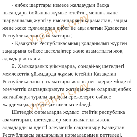
- еңбек шарттары немесе жалдаудың басқа
нысандары бойынша жұмыс iстейтiн, меншiк және
шаруашылық жүргiзу нысандарына қарамастан, заңды
және жеке тұлғалардан еңбегiне ақы алатын Қазақстан
Республикасының азаматтары;
- Қазақстан Республикасының қолданылып жүрген
заңдарына сәйкес шетелдiктер және азаматтығы жоқ
адамдар жатады.
2. Халықаралық ұйымдарда, сондай-ақ шетелдегi
мемлекеттiк ұйымдарда жұмыс iстейтiн Қазақстан
Республикасының азаматтары жалпы негiздерде мiндеттi
әлеуметтiк сақтандырылуға жатады және олардың еңбек
жағдайлары туралы арнаулы ережелерге сәйкес
жәрдемақылар мен қамтамасыз етiледi.
Шетелдiк фирмаларда жұмыс iстейтiн республика
азаматтарын, шетелдiктер мен азаматтығы жоқ
адамдарды мiндеттi әлеуметтiк сақтандыру Қазақстан
Республикасы заңдарының нормаларымен реттеледi.