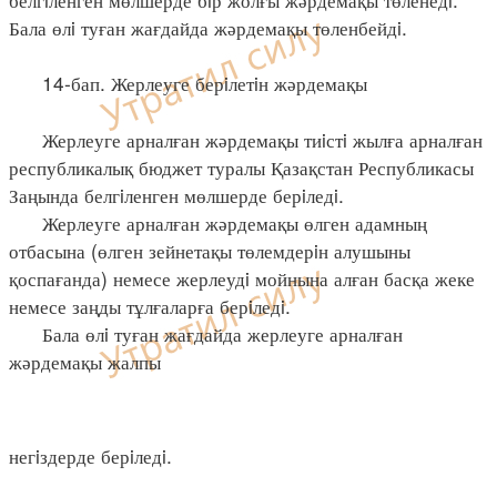
Бала өлi туған жағдайда жәрдемақы төленбейдi.
14-бап. Жерлеуге берiлетiн жәрдемақы
Жерлеуге арналған жәрдемақы тиiстi жылға арналған
республикалық бюджет туралы Қазақстан Республикасы
Заңында белгiленген мөлшерде берiледi.
Жерлеуге арналған жәрдемақы өлген адамның
отбасына (өлген зейнетақы төлемдерiн алушыны
қоспағанда) немесе жерлеудi мойнына алған басқа жеке
немесе заңды тұлғаларға берiледi.
Бала өлi туған жағдайда жерлеуге арналған
жәрдемақы жалпы
негiздерде берiледi.