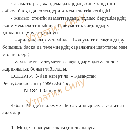
- азаматтарға, жәрдемақылардың және заңдарға
сәйкес басқа да төлемдердiң мемлекеттiк кепiлдiгi;
- жұмыс iстейтiн азаматтардың, жұмыс берушiлердiң
және мемлекеттiң мiндеттi әлеуметтiк сақтандыру
қорларын құруға қатысуы;
- жәрдемақылар мен мiндеттi әлеуметтiк сақтандыру
бойынша басқа да төлемдердiң сараланған шарттары мен
мөлшерлерi;
- мемлекеттiк әлеуметтiк сақтандыру қызметiндегi
жариялылық болып табылады.
ЕСКЕРТУ. 3-бап өзгертiлдi - Қазақстан
Республикасының 1997.06.19.
N 134-I Заңымен.
4-бап. Мiндеттi әлеуметтiк сақтандырылуға жататын
адамдар
1. Мiндеттi әлеуметтiк сақтандырылуға: