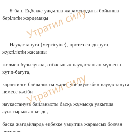
9-бап. Еңбекке уақытша жарамсыздығы бойынша
берiлетiн жәрдемақы
Науқастануға (мертiгуiне), протез салдыруға,
жүктiлiктiң жасанды
жолмен бұзылуына, отбасының науқастанған мүшесiн
күтiп-бағуға,
карантинге байланысты және туберкулезбен науқастануға
немесе кәсiби
науқастануға байланысты басқа жұмысқа уақытша
ауыстырылған кезде,
басқа жағдайларда еңбекке уақытша жарамсыз болған
реттерде