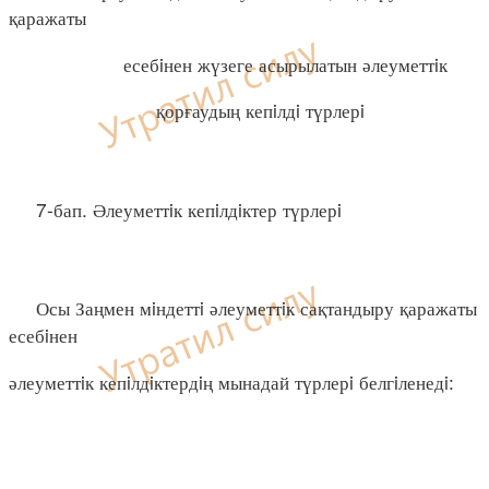
қаражаты
есебiнен жүзеге асырылатын әлеуметтiк
қорғаудың кепiлдi түрлерi
7-бап. Әлеуметтiк кепiлдiктер түрлерi
Осы Заңмен мiндеттi әлеуметтiк сақтандыру қаражаты
есебiнен
әлеуметтiк кепiлдiктердiң мынадай түрлерi белгiленедi: