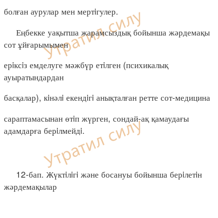
болған аурулар мен мертiгулер.
Еңбекке уақытша жарамсыздық бойынша жәрдемақы
сот ұйғарымымен
ерiксiз емделуге мәжбүр етiлген (психикалық
ауыратындардан
басқалар), кiнәлi екендiгi анықталған ретте сот-медицина
сараптамасынан өтiп жүрген, сондай-ақ қамаудағы
адамдарға берiлмейдi.
12-бап. Жүктiлiгi және босануы бойынша берiлетiн
жәрдемақылар