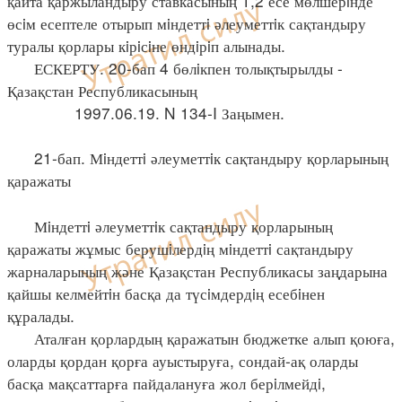
қайта қаржыландыру ставкасының 1,2 есе мөлшерiнде
өсiм есептеле отырып мiндеттi әлеуметтiк сақтандыру
туралы қорлары кiрiсiне өндiрiп алынады.
ЕСКЕРТУ. 20-бап 4 бөлiкпен толықтырылды -
Қазақстан Республикасының
1997.06.19. N 134-I Заңымен.
21-бап. Мiндеттi әлеуметтiк сақтандыру қорларының
қаражаты
Мiндеттi әлеуметтiк сақтандыру қорларының
қаражаты жұмыс берушiлердiң мiндеттi сақтандыру
жарналарының және Қазақстан Республикасы заңдарына
қайшы келмейтiн басқа да түсiмдердiң есебiнен
құралады.
Аталған қорлардың қаражатын бюджетке алып қоюға,
оларды қордан қорға ауыстыруға, сондай-ақ оларды
басқа мақсаттарға пайдалануға жол берiлмейдi,