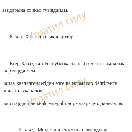
заңдарына сәйкес туындайды.
6-бап. Халықаралық шарттар
Егер Қазақстан Республикасы бекiткен халықаралық
шарттарда осы
Заңда көзделгендегiден өзгеше нормалар белгiленсе,
онда халықаралық
шарттардың не келiсiмдердiң нормалары қолданылады.
II тарау. Мiндеттi әлеуметтiк сақтандыру