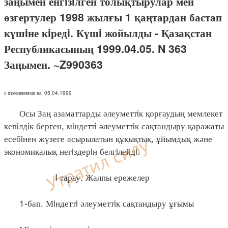
заңымен енгiзiлген толықтырулар мен
өзгертулер 1998 жылғы 1 қаңтардан бастап
күшiне кiредi. Күшi жойылды - Қазақстан
Республикасының 1999.04.05. N 363
Заңымен. ~Z990363
с изменениями на: 05.04.1999
Осы Заң азаматтарды әлеуметтiк қорғаудың мемлекет
кепiлдiк берген, мiндеттi әлеуметтiк сақтандыру қаражаты
есебiнен жүзеге асырылатын құқықтық, ұйымдық және
экономикалық негiздерiн белгiлейдi.
I тарау. Жалпы ережелер
1-бап. Мiндеттi әлеуметтiк сақтандыру ұғымы