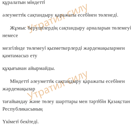
құралатын мiндеттi
әлеуметтiк сақтандыру қаражаты есебiнен төленедi.
Жұмыс берушiлердiң сақтандыру арналарын төлемеуi
немесе
мезгiлiнде төлемеуi қызметкерлердi жәрдемақылармен
қамтамасыз ету
құқығынан айырмайды.
Мiндеттi әлеуметтiк сақтандыру қаражаты есебiнен
жәрдемақылар
тағайындау және төлеу шарттары мен тәртiбiн Қазақстан
Республикасының
Үкiметi бекiтедi.