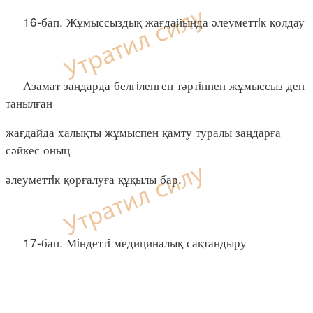
16-бап. Жұмыссыздық жағдайында әлеуметтiк қолдау
Азамат заңдарда белгiленген тәртiппен жұмыссыз деп
танылған
жағдайда халықты жұмыспен қамту туралы заңдарға
сәйкес оның
әлеуметтiк қорғалуға құқылы бар.
17-бап. Мiндеттi медициналық сақтандыру