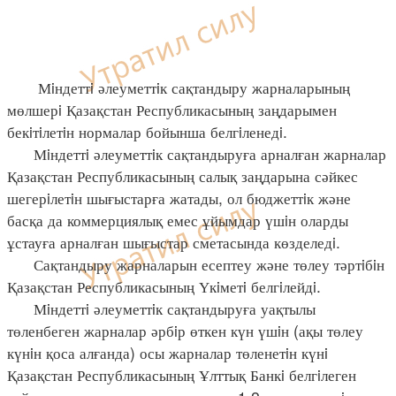
Мiндеттi әлеуметтiк сақтандыру жарналарының
мөлшерi Қазақстан Республикасының заңдарымен
бекiтiлетiн нормалар бойынша белгiленедi.
Мiндеттi әлеуметтiк сақтандыруға арналған жарналар
Қазақстан Республикасының салық заңдарына сәйкес
шегерiлетiн шығыстарға жатады, ол бюджеттiк және
басқа да коммерциялық емес ұйымдар үшiн оларды
ұстауға арналған шығыстар сметасында көзделедi.
Сақтандыру жарналарын есептеу және төлеу тәртiбiн
Қазақстан Республикасының Үкiметi белгiлейдi.
Мiндеттi әлеуметтiк сақтандыруға уақтылы
төленбеген жарналар әрбiр өткен күн үшiн (ақы төлеу
күнiн қоса алғанда) осы жарналар төленетiн күнi
Қазақстан Республикасының Ұлттық Банкi белгiлеген