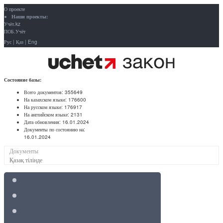
О проекте
Наши проекты:
Учёт.kz
ПОБ.Учёт
Рус
|
Қаз
|
Eng
Состояние базы:
Всего документов:
355649
На казахском языке:
176600
На русском языке:
176917
На английском языке:
2131
Дата обновления:
16.01.2024
Документы по состоянию на:
16.01.2024
Документы
Қазақ тілінде