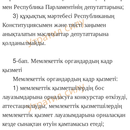
мен Республика Парламентiнiң депутаттарына;
3) құқықтық мәртебесi Республиканың
Конституциясымен және тиiстi заңымен
анықталатын мәслихаттар депутаттарына
қолданылмайды.
5-бап. Мемлекеттiк органдардың кадр
қызметi
Мемлекеттiк органдардың кадр қызметi:
1) мемлекеттiк қызметшiлердiң бос
лауазымдарына орналасуға конкурстар өткiзудi,
аттестациялауды, мемлекеттiк қызметшiлердiң
мемлекеттiк қызмет лауазымдарына орналасқан
кезде сынақтан өтуiн қамтамасыз етедi;