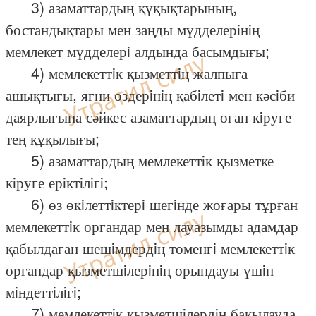
3) азаматтардың құқықтарының,
бостандықтары мен заңды мүдделерiнiң
мемлекет мүдделерi алдында басымдығы;
4) мемлекеттiк қызметтiң жалпыға
ашықтығы, яғни өздерiнiң қабiлетi мен кәсiби
даярлығына сәйкес азаматтардың оған кiруге
тең құқылығы;
5) азаматтардың мемлекеттiк қызметке
кiруге ерiктiлiгi;
6) өз өкiлеттiктерi шегiнде жоғары тұрған
мемлекеттiк органдар мен лауазымды адамдар
қабылдаған шешiмдердiң төменгi мемлекеттiк
органдар қызметшiлерiнiң орындауы үшiн
мiндеттiлiгi;
7) мемлекеттiк қызметшiлердiң бақылауда