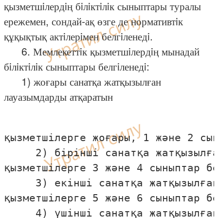
қызметшiлердiң бiлiктiлiк сыныптары туралы
ережемен, сондай-ақ өзге де нормативтiк
құқықтық актiлерiмен белгiленедi.
6. Мемлекеттiк қызметшiлердiң мынадай
бiлiктiлiк сыныптары белгiленедi:
1) жоғары санатқа жатқызылған
лауазымдарды атқаратын
қызметшiлерге жоғары, 1 және 2 сын
     2) бiрiншi санатқа жатқызылға
қызметшiлерге 3 және 4 сыныптар бе
     3) екiншi санатқа жатқызылған
қызметшiлерге 5 және 6 сыныптар бе
     4) үшiншi санатқа жатқызылған