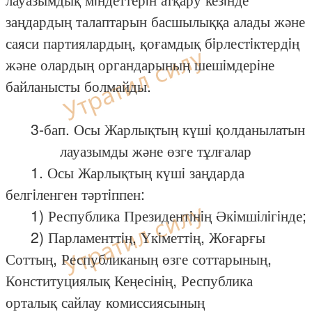
заңдардың талаптарын басшылыққа алады және
саяси партиялардың, қоғамдық бiрлестiктердiң
және олардың органдарының шешiмдерiне
байланысты болмайды.
3-бап. Осы Жарлықтың күшi қолданылатын
лауазымды және өзге тұлғалар
1. Осы Жарлықтың күшi заңдарда
белгiленген тәртiппен:
1) Республика Президентiнiң Әкiмшiлiгiнде;
2) Парламенттiң, Үкiметтiң, Жоғарғы
Соттың, Республиканың өзге соттарының,
Конституциялық Кеңесiнiң, Республика
орталық сайлау комиссиясының