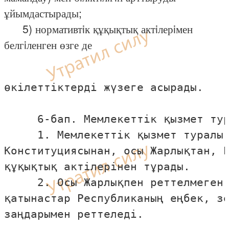
ұйымдастырады;
5) нормативтiк құқықтық актiлерiмен
белгiленген өзге де
өкiлеттiктердi жүзеге асырады.

     6-бап. Мемлекеттiк қызмет тур
     1. Мемлекеттiк қызмет туралы 
Конституциясынан, осы Жарлықтан, Р
құқықтық актiлерiнен тұрады.

     2. Осы Жарлықпен реттелмеген 
қатынастар Республиканың еңбек, зе
заңдарымен реттеледi.
