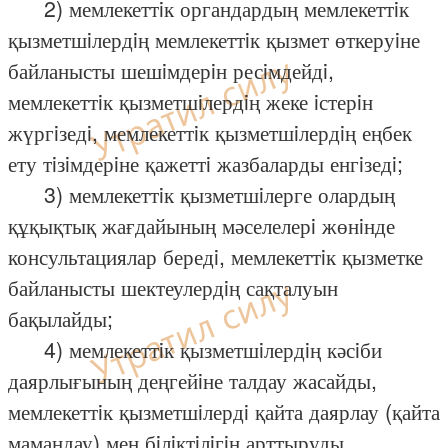
2) мемлекеттiк органдардың мемлекеттiк
қызметшiлердiң мемлекеттiк қызмет өткеруiне
байланысты шешiмдерiн ресiмдейдi,
мемлекеттiк қызметшiлердiң жеке iстерiн
жүргiзедi, мемлекеттiк қызметшiлердiң еңбек
ету тiзiмдерiне қажеттi жазбаларды енгiзедi;
3) мемлекеттiк қызметшiлерге олардың
құқықтық жағдайының мәселелерi жөнiнде
консультациялар бередi, мемлекеттiк қызметке
байланысты шектеулердiң сақталуын
бақылайды;
4) мемлекеттiк қызметшiлердiң кәсiби
даярлығының деңгейiне талдау жасайды,
мемлекеттiк қызметшiлердi қайта даярлау (қайта
мамандау) мен бiлiктiлiгiн арттыруды