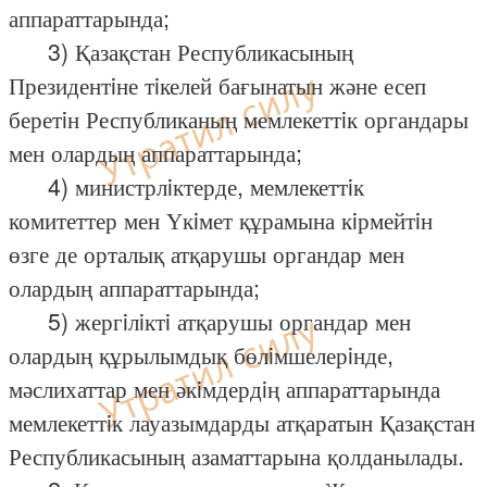
аппараттарында;
3) Қазақстан Республикасының
Президентiне тiкелей бағынатын және есеп
беретiн Республиканың мемлекеттiк органдары
мен олардың аппараттарында;
4) министрлiктерде, мемлекеттiк
комитеттер мен Үкiмет құрамына кiрмейтiн
өзге де орталық атқарушы органдар мен
олардың аппараттарында;
5) жергiлiктi атқарушы органдар мен
олардың құрылымдық бөлiмшелерiнде,
мәслихаттар мен әкiмдердiң аппараттарында
мемлекеттiк лауазымдарды атқаратын Қазақстан
Республикасының азаматтарына қолданылады.