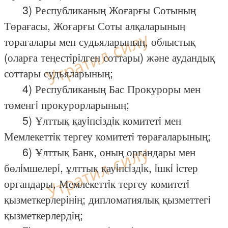
3) Республиканың Жоғарғы Сотының
Төрағасы, Жоғарғы Соты алқаларының
төрағалары мен судьяларының, облыстық
(оларға теңестiрiлген соттары) және аудандық
соттары судьяларының;
4) Республиканың Бас Прокуроры мен
төменгi прокурорларының;
5) Ұлттық қауiпсiздiк комитетi мен
Мемлекеттiк тергеу комитетi төрағаларының;
6) Ұлттық Банк, оның органдары мен
бөлiмшелерi, ұлттық қауiпсiздiк, iшкi iстер
органдары, Мемлекеттiк тергеу комитетi
қызметкерлерiнiң; дипломатиялық қызметтегi
қызметкерлердiң;