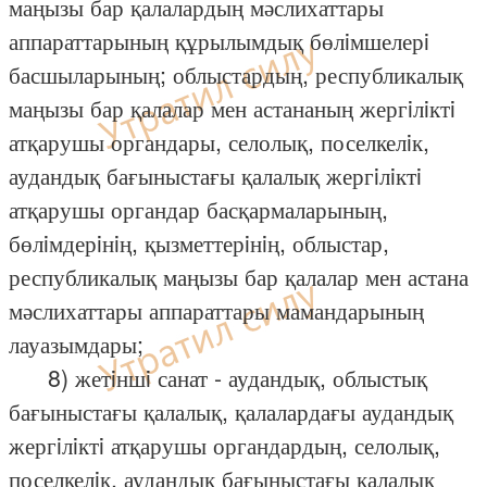
маңызы бар қалалардың мәслихаттары
аппараттарының құрылымдық бөлiмшелерi
басшыларының; облыстардың, республикалық
маңызы бар қалалар мен астананың жергiлiктi
атқарушы органдары, селолық, поселкелiк,
аудандық бағыныстағы қалалық жергiлiктi
атқарушы органдар басқармаларының,
бөлiмдерiнiң, қызметтерiнiң, облыстар,
республикалық маңызы бар қалалар мен астана
мәслихаттары аппараттары мамандарының
лауазымдары;
8) жетiншi санат - аудандық, облыстық
бағыныстағы қалалық, қалалардағы аудандық
жергiлiктi атқарушы органдардың, селолық,
поселкелiк, аудандық бағыныстағы қалалық