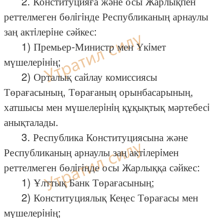
2. Конституцияға және осы Жарлықпен
реттелмеген бөлiгiнде Республиканың арнаулы
заң актiлерiне сәйкес:
1) Премьер-Министр мен Үкiмет
мүшелерiнiң;
2) Орталық сайлау комиссиясы
Төрағасының, Төрағаның орынбасарының,
хатшысы мен мүшелерiнiң құқықтық мәртебесi
анықталады.
3. Республика Конституциясына және
Республиканың арнаулы заң актiлерiмен
реттелмеген бөлiгiнде осы Жарлыққа сәйкес:
1) Ұлттық Банк Төрағасының;
2) Конституциялық Кеңес Төрағасы мен
мүшелерiнiң;