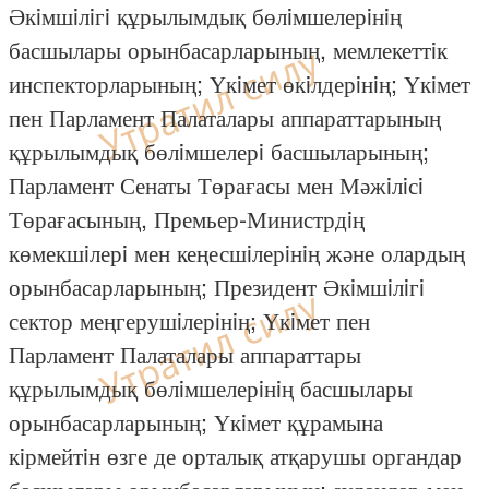
Әкiмшiлiгi құрылымдық бөлiмшелерiнiң
басшылары орынбасарларының, мемлекеттiк
инспекторларының; Үкiмет өкiлдерiнiң; Үкiмет
пен Парламент Палаталары аппараттарының
құрылымдық бөлiмшелерi басшыларының;
Парламент Сенаты Төрағасы мен Мәжiлiсi
Төрағасының, Премьер-Министрдiң
көмекшiлерi мен кеңесшiлерiнiң және олардың
орынбасарларының; Президент Әкiмшiлiгi
сектор меңгерушiлерiнiң; Үкiмет пен
Парламент Палаталары аппараттары
құрылымдық бөлiмшелерiнiң басшылары
орынбасарларының; Үкiмет құрамына
кiрмейтiн өзге де орталық атқарушы органдар