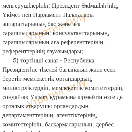
меңгерушiлерiнiң; Президент Әкiмшiлiгiнiң,
Үкiмет пен Парламент Палаталары
аппараттарының бас және аға
сарапшыларының, консультанттарының,
сарапшыларының аға референттерiнiң,
референттерiнiң лауазымдары;
5) төртiншi санат - Республика
Президентiне тiкелей бағынатын және есеп
беретiн мемлекеттiк органдардың,
министрлiктердiң, мемлекеттiк комитеттердiң,
сондай-ақ Үкiмет құрамына кiрмейтiн өзге де
орталық атқарушы органдардың
департаменттерiнiң, агенттiктерiнiң,
комитеттерiнiң, басқармаларының, дербес