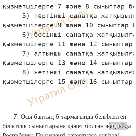
қызметшiлерге 7 және 8 сыныптар бе
     5) төртiншi санатқа жатқызылғ
қызметшiлерге 9 және 10 сыныптар б
     6) бесiншi санатқа жатқызылға
қызметшiлерге 11 және 12 сыныптар 
     7) алтыншы санатқа жатқызылға
қызметшiлерге 13 және 14 сыныптар 
     8) жетiншi санатқа жатқызылға
қызметшiлерге 15 және 16 сыныптар 
7. Осы баптың 6-тармағында белгiленген
бiлiктiлiк сыныптарына қажет болған жағдайда
Вверх
Республика Президентi өзгертулер енгiзедi.