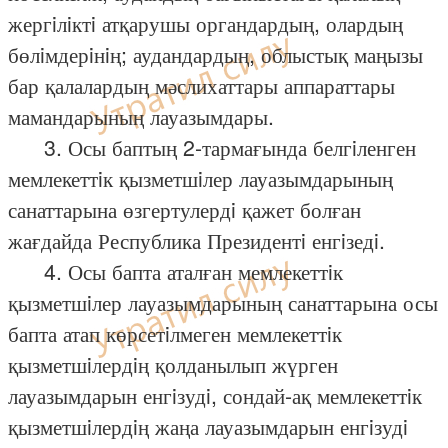
жергiлiктi атқарушы органдардың, олардың
бөлiмдерiнiң; аудандардың, облыстық маңызы
бар қалалардың мәслихаттары аппараттары
мамандарының лауазымдары.
3. Осы баптың 2-тармағында белгiленген
мемлекеттiк қызметшiлер лауазымдарының
санаттарына өзгертулердi қажет болған
жағдайда Республика Президентi енгiзедi.
4. Осы бапта аталған мемлекеттiк
қызметшiлер лауазымдарының санаттарына осы
бапта атап көрсетiлмеген мемлекеттiк
қызметшiлердiң қолданылып жүрген
лауазымдарын енгiзудi, сондай-ақ мемлекеттiк
қызметшiлердiң жаңа лауазымдарын енгiзудi