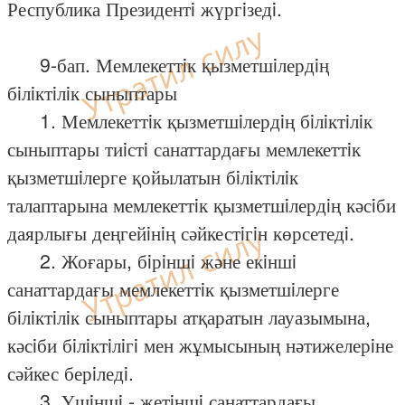
Республика Президентi жүргiзедi.
9-бап. Мемлекеттiк қызметшiлердiң
бiлiктiлiк сыныптары
1. Мемлекеттiк қызметшiлердiң бiлiктiлiк
сыныптары тиiстi санаттардағы мемлекеттiк
қызметшiлерге қойылатын бiлiктiлiк
талаптарына мемлекеттiк қызметшiлердiң кәсiби
даярлығы деңгейiнiң сәйкестiгiн көрсетедi.
2. Жоғары, бiрiншi және екiншi
санаттардағы мемлекеттiк қызметшiлерге
бiлiктiлiк сыныптары атқаратын лауазымына,
кәсiби бiлiктiлiгi мен жұмысының нәтижелерiне
сәйкес берiледi.
3. Үшiншi - жетiншi санаттардағы