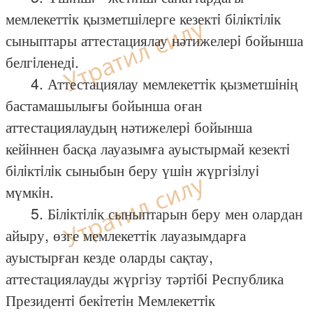
мемлекеттiк қызметшiлерге кезектi бiлiктiлiк
сыныптары аттестациялау нәтижелерi бойынша
белгiленедi.
4. Аттестациялау мемлекеттiк қызметшiнiң
бастамашылығы бойынша оған
аттестациялаудың нәтижелерi бойынша
кейiннен басқа лауазымға ауыстырмай кезектi
бiлiктiлiк сыныбын беру үшiн жүргiзiлуi
мүмкiн.
5. Бiлiктiлiк сыныптарын беру мен олардан
айыру, өзге мемлекеттiк лауазымдарға
ауыстырған кезде оларды сақтау,
аттестациялауды жүргiзу тәртiбi Республика
Президентi бекiтетiн Мемлекеттiк