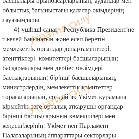
басшылары орынбасарларының; аудандар мен
облыстық бағыныстағы қалалар әкiмдерiнiң
лауазымдары;
4) үшiншi санат - Республика Президентiне
тiкелей бағынатын және есеп беретiн
мемлекеттiк органдар департаменттерi,
агенттiктерi, комитеттерi басшыларының;
басқармалары мен дербес бөлiмдерi
бастықтарының; бiрiншi басшыларының,
министрлердiң, мемлекеттiк комитеттер
төрағаларының, сондай-ақ Үкiмет құрамына
кiрмейтiн өзге орталық атқарушы органдар
бiрiншi басшыларының көмекшiлерi мен
кеңесшiлерiнiң; Үкiмет пен Парламент
Палаталарының аппараттары секторлары