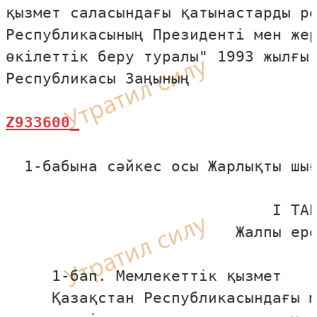
қызмет саласындағы қатынастарды ре
Республикасының Президентi мен жер
өкiлеттiк беру туралы" 1993 жылғы 
  1-бабына сәйкес осы Жарлықты шығ
                             I ТАР
                         Жалпы ере
     1-бап. Мемлекеттiк қызмет

     Қазақстан Республикасындағы м