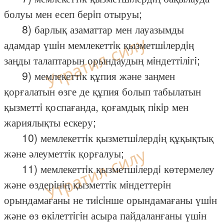
болуы мен есеп берiп отыруы;
8) барлық азаматтар мен лауазымды
адамдар үшiн мемлекеттiк қызметшiлердiң
заңды талаптарын орындаудың мiндеттiлiгi;
9) мемлекеттiк құпия және заңмен
қорғалатын өзге де құпия болып табылатын
қызметтi қоспағанда, қоғамдық пiкiр мен
жариялықты ескеру;
10) мемлекеттiк қызметшiлердiң құқықтық
және әлеуметтiк қорғалуы;
11) мемлекеттiк қызметшiлердi көтермелеу
және өздерiнiң қызметтiк мiндеттерiн
орындамағаны не тиiсiнше орындамағаны үшiн
және өз өкiлеттiгiн асыра пайдаланғаны үшiн