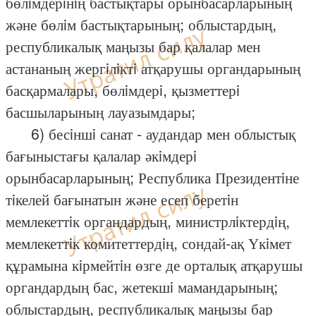
бөлiмдерiнiң бастықтары орынбасарларының
және бөлiм бастықтарының; облыстардың,
республикалық маңызы бар қалалар мен
астананың жергiлiктi атқарушы органдарының
басқармалары, бөлiмдерi, қызметтерi
басшыларының лауазымдары;
6) бесiншi санат - аудандар мен облыстық
бағыныстағы қалалар әкiмдерi
орынбасарларының; Республика Президентiне
тiкелей бағынатын және есеп беретiн
мемлекеттiк органдардың, министрлiктердiң,
мемлекеттiк комитеттердiң, сондай-ақ Үкiмет
құрамына кiрмейтiн өзге де орталық атқарушы
органдардың бас, жетекшi мамандарының;
облыстардың, республикалық маңызы бар