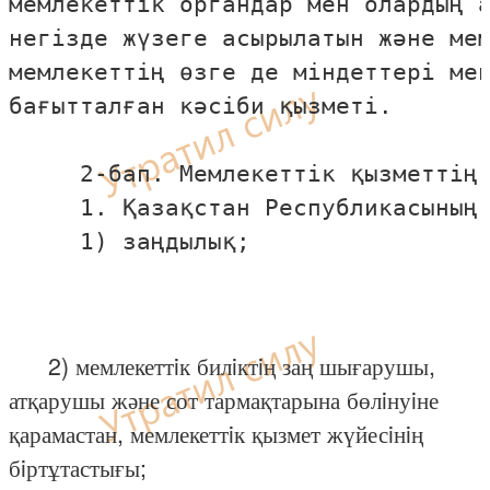
мемлекеттiк органдар мен олардың а
негiзде жүзеге асырылатын және мем
мемлекеттiң өзге де мiндеттерi мен
бағытталған кәсiби қызметi.

     2-бап. Мемлекеттiк қызметтiң 
     1. Қазақстан Республикасының 
     1) заңдылық;

2) мемлекеттiк билiктiң заң шығарушы,
атқарушы және сот тармақтарына бөлiнуiне
қарамастан, мемлекеттiк қызмет жүйесiнiң
бiртұтастығы;