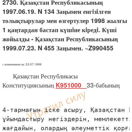
2730. Қазақстан Республикасының
1997.06.19. N 134 Заңымен енгiзiлген
толықтырулар мен өзгертулер 1998 жылғы
1 қаңтардан бастап күшiне кiредi. Күші
жойылды - Қазақстан Республикасының
1999.07.23. N 455 Заңымен. ~Z990455
с изменениями на: 23.07.1999
Қазақстан Республикасы
Конституциясының
K951000_
33-бабының
4-тармағын iске асыру, Қазақстан Р
ұйымдастыру негiздерiн, мемлекеттi
жағдайын, олардың әлеуметтiк қорға