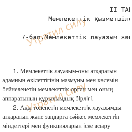
                            II ТАР
            Мемлекеттiк қызметшiле
     7-бап.Мемлекеттiк лауазым жән
1. Мемлекеттiк лауазым-оны атқаратын
адамның өкiлеттiгiнiң мазмұны мен көлемiн
бейнеленетiн мемлекеттiк орган мен оның
аппаратының құрылымдық бiрлiгi.
2. Ақы төленетiн мемлекеттiк лауазымды
атқаратын және заңдарға сәйкес мемлекеттiң
мiндеттерi мен функцияларын iске асыру