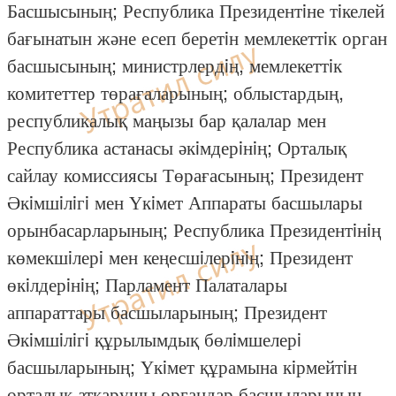
Басшысының; Республика Президентiне тiкелей
бағынатын және есеп беретiн мемлекеттiк орган
басшысының; министрлердiң, мемлекеттiк
комитеттер төрағаларының; облыстардың,
республикалық маңызы бар қалалар мен
Республика астанасы әкiмдерiнiң; Орталық
сайлау комиссиясы Төрағасының; Президент
Әкiмшiлiгi мен Үкiмет Аппараты басшылары
орынбасарларының; Республика Президентiнiң
көмекшiлерi мен кеңесшiлерiнiң; Президент
өкiлдерiнiң; Парламент Палаталары
аппараттары басшыларының; Президент
Әкiмшiлiгi құрылымдық бөлiмшелерi
басшыларының; Үкiмет құрамына кiрмейтiн
орталық атқарушы органдар басшыларының