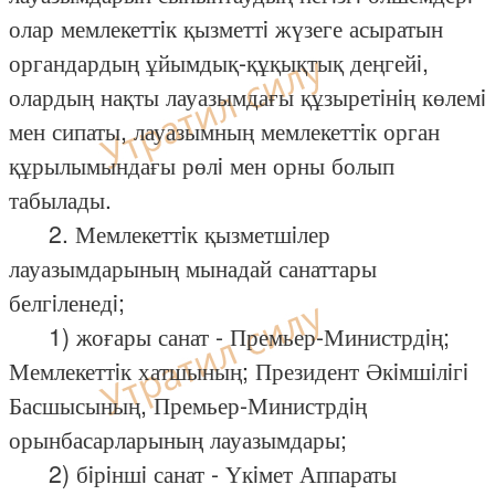
олар мемлекеттiк қызметтi жүзеге асыратын
органдардың ұйымдық-құқықтық деңгейi,
олардың нақты лауазымдағы құзыретiнiң көлемi
мен сипаты, лауазымның мемлекеттiк орган
құрылымындағы рөлi мен орны болып
табылады.
2. Мемлекеттiк қызметшiлер
лауазымдарының мынадай санаттары
белгiленедi;
1) жоғары санат - Премьер-Министрдiң;
Мемлекеттiк хатшының; Президент Әкiмшiлiгi
Басшысының, Премьер-Министрдiң
орынбасарларының лауазымдары;
2) бiрiншi санат - Үкiмет Аппараты