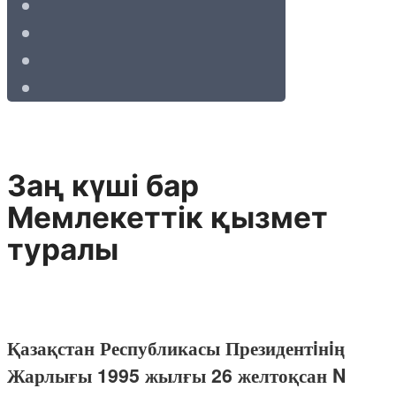
Заң күшi бар
Мемлекеттiк қызмет
туралы
Қазақстан Республикасы Президентiнiң
Жарлығы 1995 жылғы 26 желтоқсан N