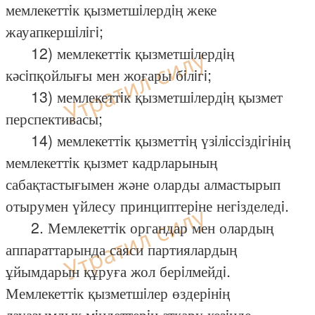
мемлекеттiк қызметшiлердiң жеке
жауапкершiлiгi;
12) мемлекеттiк қызметшiлердiң
кәсiпқойлығы мен жоғары бiлiгi;
13) мемлекеттiк қызметшiлердiң қызмет
перспективасы;
14) мемлекеттiк қызметтiң үзiлiссiздiгiнiң
мемлекеттiк қызмет кадрларының
сабақтастығымен және оларды алмастырып
отырумен үйлесу принциптерiне негiзделедi.
2. Мемлекеттiк органдар мен олардың
аппараттарында саяси партиялардың
ұйымдарын құруға жол берiлмейдi.
Мемлекеттiк қызметшiлер өздерiнiң
лауазымдық мiндеттерiн атқару кезiнде