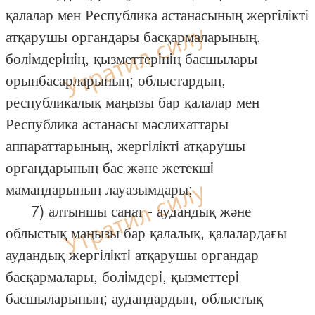
қалалар мен Республика астанасының жергiлiктi
атқарушы органдары басқармаларының,
бөлiмдерiнiң, қызметтерiнiң басшылары
орынбасарларының; облыстардың,
республикалық маңызы бар қалалар мен
Республика астанасы мәслихаттары
аппараттарының, жергiлiктi атқарушы
органдарының бас және жетекшi
мамандарының лауазымдары;
7) алтыншы санат - аудандық және
облыстық маңызы бар қалалық, қалалардағы
аудандық жергiлiктi атқарушы органдар
басқармалары, бөлiмдерi, қызметтерi
басшыларының; аудандардың, облыстық