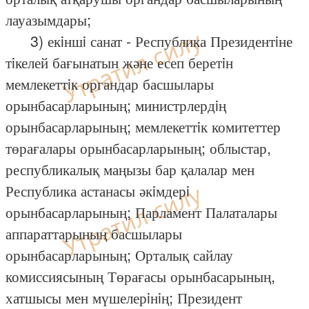
лауазымдары;
3) екiншi санат - Республика Президентiне
тiкелей бағынатын және есеп беретiн
мемлекеттiк органдар басшылары
орынбасарларының; министрлердiң
орынбасарларының; мемлекеттiк комитеттер
төрағалары орынбасарларының; облыстар,
республикалық маңызы бар қалалар мен
Республика астанасы әкiмдерi
орынбасарларының; Парламент Палаталары
аппараттарының басшылары
орынбасарларының; Орталық сайлау
комиссиясының Төрағасы орынбасарының,
хатшысы мен мүшелерiнiң; Президент