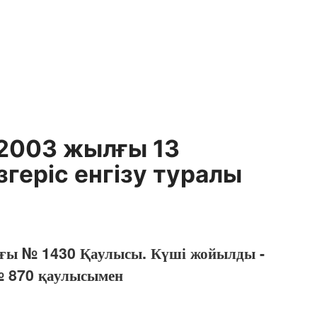
 2003 жылғы 13
геріс енгізу туралы
ағы № 1430 Қаулысы. Күші жойылды -
№ 870 қаулысымен