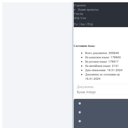
О проекте
Наши проекты:
Учёт.kz
ПОБ.Учёт
Рус
|
Қаз
|
Eng
Состояние базы:
Всего документов:
355649
На казахском языке:
176600
На русском языке:
176917
На английском языке:
2131
Дата обновления:
16.01.2024
Документы по состоянию на:
16.01.2024
Документы
Қазақ тілінде