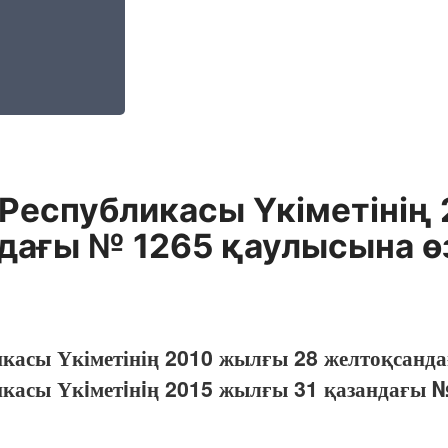
Республикасы Үкіметінің
ағы № 1265 қаулысына өз
икасы Үкіметінің 2010 жылғы 28 желтоқсанд
икасы Үкiметiнiң 2015 жылғы 31 қазандағы 