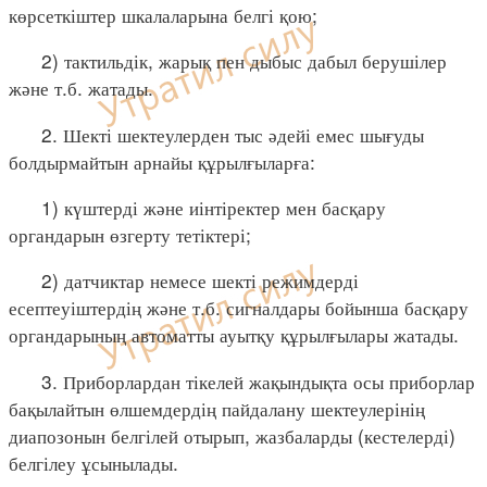
көрсеткіштер шкалаларына белгі қою;
2) тактильдік, жарық пен дыбыс дабыл берушілер
және т.б. жатады.
2. Шекті шектеулерден тыс әдейі емес шығуды
болдырмайтын арнайы құрылғыларға:
1) күштерді және иінтіректер мен басқару
органдарын өзгерту тетіктері;
2) датчиктар немесе шекті режимдерді
есептеуіштердің және т.б. сигналдары бойынша басқару
органдарының автоматты ауытқу құрылғылары жатады.
3. Приборлардан тікелей жақындықта осы приборлар
бақылайтын өлшемдердің пайдалану шектеулерінің
диапозонын белгілей отырып, жазбаларды (кестелерді)
белгілеу ұсынылады.