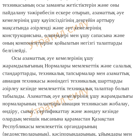
техникасының осы заманғы жетістіктерін және оны
пайдалану тәжірибесін ескере отырып, азаматтық әуе
кемелерінің ұшу қауіпсіздігінің деңгейін арттыру
мақсатында әзірленді және әуе кемелерінің
конструкциясына, өлшемдері мен ұшу сапасына және
оның компоненттеріне қойылатын негізгі талаптарды
белгілейді.
Осы азаматтық әуе кемелерінің ұшу
жарамдылығының Нормалары мемлекеттік және салалық
стандарттарды, техникалық тапсырмалар мен азаматтық
авиация техникасы жөніндегі техникалық шарттарды
әзірлеу кезінде мемлекеттік техникалық талаптар болып
табылады. Азаматтық әуе кемелерінің ұшу жарамдылығы
нормаларының талаптары авиация техникасын жобалау,
өндіру, сынау, сертификаттау және жөндеу кезінде
олардың меншік нысанына қарамастан Қазақстан
Республикасы мемлекеттік органдарының
(ведомстволарының), кәсіпорындарының, ұйымдары мен