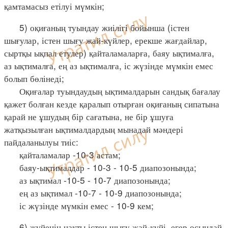
қамтамасыз етілуі мүмкін;
5) оқиғаның туындау жиілігі бойынша (істен
шығулар, істен шығу жай-күйлер, ерекше жағдайлар,
сыртқы ықпал етулер) қайталамаларға, баяу ықтималға,
аз ықтималға, ең аз ықтималға, іс жүзінде мүмкін емес
болып бөлінеді;
Оқиғалар туындаудың ықтималдарын сандық бағалау
қажет болған кезде қаралып отырған оқиғаның сипатына
қарай не ұшудың бір сағатына, не бір ұшуға
жатқызылған ықтималдардың мынадай мәндері
пайдаланылуы тиіс:
қайталамалар -10-3 астам;
баяу-ықтималдар - 10-3 - 10-5 диапозонында;
аз ықтимал -10-5 - 10-7 диапозонында;
ең аз ықтимал -10-7 - 10-9 диапозонында;
іс жүзінде мүмкін емес - 10-9 кем;
6) жүйенің нақты істен шығу жай-күйі, егер осындай