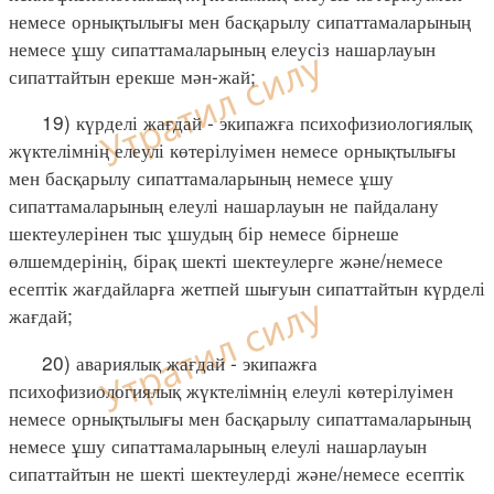
немесе орнықтылығы мен басқарылу сипаттамаларының
немесе ұшу сипаттамаларының елеусіз нашарлауын
сипаттайтын ерекше мән-жай;
19) күрделі жағдай - экипажға психофизиологиялық
жүктелімнің елеулі көтерілуімен немесе орнықтылығы
мен басқарылу сипаттамаларының немесе ұшу
сипаттамаларының елеулі нашарлауын не пайдалану
шектеулерінен тыс ұшудың бір немесе бірнеше
өлшемдерінің, бірақ шекті шектеулерге және/немесе
есептік жағдайларға жетпей шығуын сипаттайтын күрделі
жағдай;
20) авариялық жағдай - экипажға
психофизиологиялық жүктелімнің елеулі көтерілуімен
немесе орнықтылығы мен басқарылу сипаттамаларының
немесе ұшу сипаттамаларының елеулі нашарлауын
сипаттайтын не шекті шектеулерді және/немесе есептік