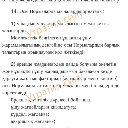
14. Осы Нормаларда мыналарды орнатады:
1) ұшақтың ұшу жарамдылығына мемлекеттік
талаптарды;
Мемлекеттік белгілеген ұшақтың ұшу
жарамдылығының деңгейіне осы Нормалардың барлық
талаптарын орындаумен қол жеткізеді;
2) ерекше жағдайлардың пайда болуына әкелетін
және ұшақтың ұшу жарамдылығын бағалаған кезде
қарауға жататын факторлар (жағдайлар мен себептер)
осы Нормалардың тиісті тармақтары мен бөлімдерінде
көрсетіледі.
Ерекше қауіптілік дәрежесі бойынша:
ұшу жағдайларын қиындатуға;
күрделі жағдайға;
авариялық жағдайға;
апаттық жағдайға бөлінеді;