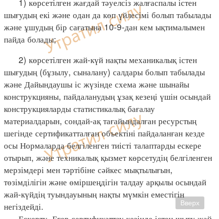
1) көрсетілген жағдай тәуелсіз жалғаспалы істен
шығудың екі және одан да көп үйлесімі болып табылады
және ұшудың бір сағатына 10-9-дан кем ықтималымен
пайда болады;
2) көрсетілген жай-күй нақты механикалық істен
шығудың (бұзылу, сыналану) салдары болып табылады
және Дайындаушы іс жүзінде схема және шынайы
конструкцияны, пайдаланудың ұзақ кезеңі үшін осындай
конструкцияларды статистикалық бағалау
материалдарын, сондай-ақ тағайындалған ресурстың
шегінде сертификатталған объектіні пайдаланған кезде
осы Нормаларда белгіленген тиісті талаптарды ескере
отырып, және техникалық қызмет көрсетудің белгіленген
мерзімдері мен тәртібіне сәйкес мықтылығын,
төзімділігін және өміршеңдігін талдау арқылы осындай
жай-күйдің туындауының нақты мүмкін еместігін
Вверх
негіздейді.
Ескерту. Егер сертификаттау кезінде істен шығу жай-