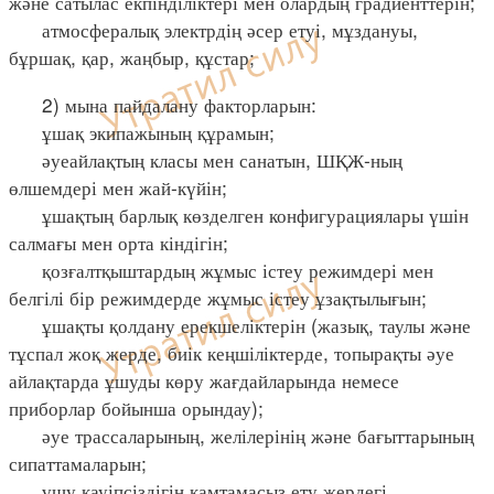
және сатылас екпінділіктері мен олардың градиенттерін;
атмосфералық электрдің әсер етуі, мұздануы,
бұршақ, қар, жаңбыр, құстар;
2) мына пайдалану факторларын:
ұшақ экипажының құрамын;
әуеайлақтың класы мен санатын, ШҚЖ-ның
өлшемдері мен жай-күйін;
ұшақтың барлық көзделген конфигурациялары үшін
салмағы мен орта кіндігін;
қозғалтқыштардың жұмыс істеу режимдері мен
белгілі бір режимдерде жұмыс істеу ұзақтылығын;
ұшақты қолдану ерекшеліктерін (жазық, таулы және
тұспал жоқ жерде, биік кеңшіліктерде, топырақты әуе
айлақтарда ұшуды көру жағдайларында немесе
приборлар бойынша орындау);
әуе трассаларының, желілерінің және бағыттарының
сипаттамаларын;
ұшу қауіпсіздігін қамтамасыз ету жердегі