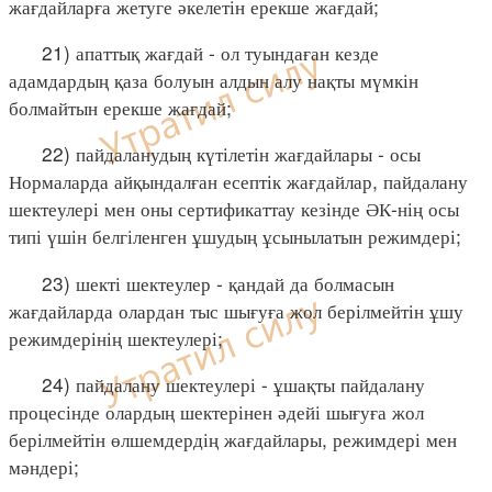
жағдайларға жетуге әкелетін ерекше жағдай;
21) апаттық жағдай - ол туындаған кезде
адамдардың қаза болуын алдын алу нақты мүмкін
болмайтын ерекше жағдай;
22) пайдаланудың күтілетін жағдайлары - осы
Нормаларда айқындалған есептік жағдайлар, пайдалану
шектеулері мен оны сертификаттау кезінде ӘК-нің осы
типі үшін белгіленген ұшудың ұсынылатын режимдері;
23) шекті шектеулер - қандай да болмасын
жағдайларда олардан тыс шығуға жол берілмейтін ұшу
режимдерінің шектеулері;
24) пайдалану шектеулері - ұшақты пайдалану
процесінде олардың шектерінен әдейі шығуға жол
берілмейтін өлшемдердің жағдайлары, режимдері мен
мәндері;