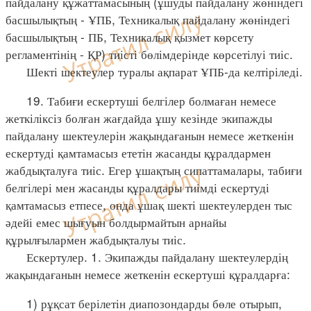
пайдалану құжаттамасының (ұшуды пайдалану жөніндегі
басшылықтың - ҰПБ, Техникалық пайдалану жөніндегі
басшылықтың - ПБ, Техникалық қызмет көрсету
регламентінің - ҚР) тиісті бөлімдерінде көрсетілуі тиіс.
Шекті шектеулер туралы ақпарат ҰПБ-да келтіріледі.
19. Табиғи ескертуші белгілер болмаған немесе
жеткіліксіз болған жағдайда ұшу кезінде экипажды
пайдалану шектеулерін жақындағанын немесе жеткенін
ескертуді қамтамасыз ететін жасанды құралдармен
жабдықталуға тиіс. Егер ұшақтың сипаттамалары, табиғи
белгілері мен жасанды құралдары тиімді ескертуді
қамтамасыз етпесе, онда ұшақ шекті шектеулерден тыс
әдейі емес шығуын болдырмайтын арнайы
құрылғылармен жабдықталуы тиіс.
Ескертулер. 1. Экипажды пайдалану шектеулердің
жақындағанын немесе жеткенін ескертуші құралдарға:
1) рұқсат берілетін диапозондарды бөле отырып,