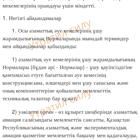
мекемелерінің орындауы үшін міндетті.
1. Негізгі айқындамалар
1. Осы азаматтық әуе кемелерінің ұшу
жарамдылығының Нормаларында мынадай терминдер
мен айқындамалар қабылданды:
1) азаматтық әуе кемелерінің ұшу жарамдылығының
Нормалары (бұдан әрі - Нормалар) - ұшу қауіпсіздігіне
қамтамасыз етуге бағытталған әуе кемесінің
конструкциясына, өлшемдері мен ұшу сапасына және
оның компоненттеріне қойылатын мемлекеттік
техникалық талаптар бар құжат;
2) уәкілетті орган - өз құзырет шеңберінде азаматтық
авиация саласындағы мемлекеттік саясатты, Қазақстан
Республикасының азаматтық және эксперименталдық
авиация қызметіне мемлекеттік бақылау мен қадағалауды,