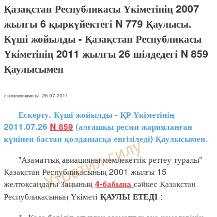
Қазақстан Республикасы Үкіметінің 2007
жылғы 6 қыркүйектегі N 779 Қаулысы.
Күші жойылды - Қазақстан Республикасы
Үкіметінің 2011 жылғы 26 шілдедегі N 859
Қаулысымен
с изменениями на: 26.07.2011
Ескерту. Күші жойылды - ҚР Үкіметінің
2011.07.26
N 859
(алғашқы ресми жарияланған
күнінен бастап қолданысқа енгізіледі) Қаулысымен.
"Азаматтық авиацияны мемлекеттік реттеу туралы"
Қазақстан Республикасының 2001 жылғы 15
желтоқсандағы Заңының
сәйкес Қазақстан
4-бабына
Республикасының Үкіметі
:
ҚАУЛЫ ЕТЕДІ
1. Қоса беріліп отырған азаматтық әуе кемелерінің