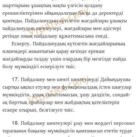
шарттарына ұшақтың нақты үлгісін қолдану
ерекшеліктерімен айқындалатын басқа да деректерді
қамтиды. Пайдаланудың күтілетін жағдайлары ұшақты
пайдаланудың шектеулері, жағдайлары мен әдістері
ретінде оның пайдалану құжаттамасына енеді.
Ескерту. Пайдаланудың күтілетін жағдайларының
өлшемдері жиынтығын қарау кезінде ерекше
жағдайларды талдау үшін олардың бір мезгілде пайда
болу мүмкіндігі ескерілуге тиіс.
17. Пайдалану мен шекті шектеулерді Дайындаушы
сыртқы ықпал етулер мен функционалдық істен шығулар
мүмкіндігін, ұшақ сипаттамасын, ұшу дәлдігін, сондай-
ақ борттық приборлар мен жабдықтың қателіктерін
ескере отырып, белгілеуге тиіс.
18. Пайдалану шектеулері ұшу мен жердегі персонал
тарапынан бақылау мүмкіндігін қамтамасыз ететін түрде