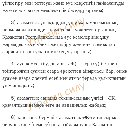
үйлестіру мен реттеуді және әуе кеңістігін пайдалануды
жүзеге асыратын мемлекеттік басқару органы;
3) азаматтық ұшақтардың ұшу жарамдылығының
нормалары жөніндегі комиссия - уәкілетті органның
Қазақстан Республикасында әуе кемелерінің ұшу
жарамдылығын үнемі жетілдіру жөнінде ұсыныстар
әзірлейтін консультативті-кеңесу органы;
4) әуе кемесі (бұдан әрі - ӘК) - жер (су) бетінен
тойтарылған ауамен өзара әрекеттен айырмасы бар, оның
ауамен өзара әрекеті есебінен атмосферада қалықтайтын
ұшу аппараты;
5) азаматтық авиация техникасының үлгісі - ӘК,
қозғалтқыш немесе өзге де авиациялық жабдық;
6) тапсырыс беруші - азаматтық ӘК-ге тапсырыс
беруші және (немесе) оны пайдаланушы Қазақстан