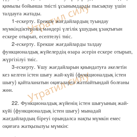
қимылы бойынша тиісті ұсынымдарды пысықтау үшін
талдауға жатады.
1-ескерту. Ерекше жағдайлардың туындау
мүмкіндіктерінің мәндері үлгілік ұшудың ұзақтығын
ескере отырып, есептелуі тиіс.
2-ескерту. Ерекше жағдайларды талдау
функционалдық жүйелердің өзара әсерін ескере отырып,
жүргізілуі тиіс.
3-ескерту. Ұшу жағдайларын қиындатуға әкелетін
кез келген істен шығу жай-күйі (функционалдық істен
шығу) қайталанатын оқиғаларға жатпайтындай болғаны
жөн.
22. Функционалдық жүйенің істен шығуының жай-
күйі (функционалдық істен шығу) мынадай
жағдайлардың біреуі орындалса нақты мүмкін емес
оқиғаға жатқызылуы мүмкін: