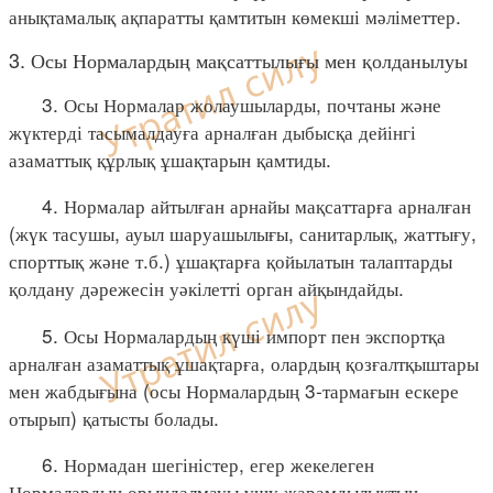
анықтамалық ақпаратты қамтитын көмекші мәліметтер.
3. Осы Нормалардың мақсаттылығы мен қолданылуы
3. Осы Нормалар жолаушыларды, почтаны және
жүктерді тасымалдауға арналған дыбысқа дейінгі
азаматтық құрлық ұшақтарын қамтиды.
4. Нормалар айтылған арнайы мақсаттарға арналған
(жүк тасушы, ауыл шаруашылығы, санитарлық, жаттығу,
спорттық және т.б.) ұшақтарға қойылатын талаптарды
қолдану дәрежесін уәкілетті орган айқындайды.
5. Осы Нормалардың күші импорт пен экспортқа
арналған азаматтық ұшақтарға, олардың қозғалтқыштары
мен жабдығына (осы Нормалардың 3-тармағын ескере
отырып) қатысты болады.
6. Нормадан шегіністер, егер жекелеген
Нормалардың орындалмауы ұшу жарамдылықтың