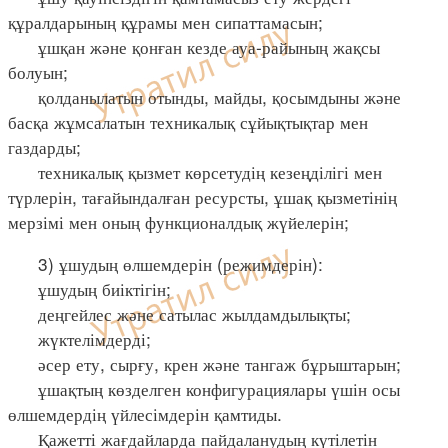
құралдарының құрамы мен сипаттамасын;
ұшқан және қонған кезде ауа-райының жақсы
болуын;
қолданылатын отынды, майды, қосымдыны және
басқа жұмсалатын техникалық сұйықтықтар мен
газдарды;
техникалық қызмет көрсетудің кезеңділігі мен
түрлерін, тағайындалған ресурсты, ұшақ қызметінің
мерзімі мен оның функционалдық жүйелерін;
3) ұшудың өлшемдерін (режимдерін):
ұшудың биіктігін;
деңгейлес және сатылас жылдамдылықты;
жүктелімдерді;
әсер ету, сырғу, крен және тангаж бұрыштарын;
ұшақтың көзделген конфигурациялары үшін осы
өлшемдердің үйлесімдерін қамтиды.
Қажетті жағдайларда пайдаланудың күтілетін