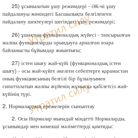
25) ұсынылатын ұшу режимдері - ӘК-ні ұшу
пайдалануы жөніндегі Басшылықта белгіленген
пайдалану шектеулері шегіндегі ұшу режимдері;
26) ұшақтың функционалдық жүйесі - тапсырылған
жалпы функцияларды орындауға арналған өзара
байланысты бұйымдар жиынтығы;
27) істен шығу жай-күйі (функционалдық істен
шығу) - осы жай-күйге әкелген себептерге қарамастан
оның функциясының белгілі бір бұзылуымен
сипатталатын жалпы жүйенің жұмысқа қабілетсіз жай-
күйінің түрі.
2. Нормалардың ережелерін сыныптау
2. Осы Нормалар мынадай міндетті Нормаларды,
ұсынымдар мен көмекші мәліметтерді қамтиды: