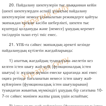
20. Пайдалану шектеулерін тыс шыққаннан кейін
(шекті шектеулерден аспай) ұшақтың пайдалану
шектеулеріне немесе ұсынылатын режимдерге қайтуы
экипаждан ерекше кәсіби шеберлікті, шектен тыс
күштерді қолдануды және (немесе) ұшудың керемет
тәсілдерін талап етуі тиіс емес.
21. ҰПБ-ға сәйкес экипаждың әрекеті кезінде
пайдаланудың күтілетін жағдайларында:
1) апаттық жағдайдың туындауына әкелетін кез
келген істен шығу жай-күйі (функционалдық істен
шығуы) іс жүзінде мүмкін емеске қарағанда жиі емес
оқиға ретінде бағаланатын немесе істен шығу жай-
күйлерінен (функционалдық істен шығуларынан)
туындаған жиынтық мүмкіндігі ұшудың бір сағатына 10-
7-ге сәйкес мәнінен жалпы ұшақ үшін аспайтын;
2) істен шығу жай-күйлерінен (функционалдық істен