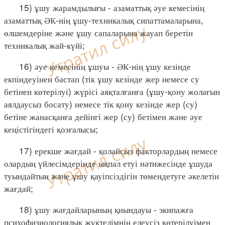
15) ұшу жарамдылығы - азаматтық әуе кемесінің
азаматтық ӘК-нің ұшу-техникалық сипаттамаларына,
өлшемдеріне және ұшу сапаларына жауап беретін
техникалық жай-күйі;
16) әуе кемесінің ұшуы - ӘК-нің ұшу кезінде
екпіндеуінен бастап (тік ұшу кезінде жер немесе су
бетінен көтерілуі) жүрісі аяқталғанға (ұшу-қону жолағын
аялдаусыз босату) немесе тік қону кезінде жер (су)
бетіне жанасқанға дейінгі жер (су) бетімен және әуе
кеңістігіндегі қозғалысы;
17) ерекше жағдай - қолайсыз факторлардың немесе
олардың үйлесімдерінде ықпал етуі нәтижесінде ұшуда
туындайтын және ұшу қауіпсіздігін төмендетуге әкелетін
жағдай;
18) ұшу жағдайларының қиындауы - экипажға
психофизиологиялық жүктелімнің елеусіз көтерілуімен