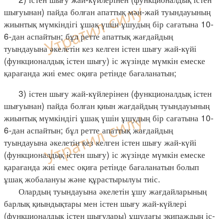
шығуынан) пайда болған апаттық мән-жай туындауының
жиынтық мүмкіндігі ұшақ үшін ұшудың бір сағатына 10-
6-дан аспайтын; бұл ретте апаттық жағдайдың
туындауына әкелетін кез келген істен шығу жай-күйі
(функционалдық істен шығу) іс жүзінде мүмкін емеске
қарағанда жиі емес оқиға ретінде бағаланатын;
3) істен шығу жай-күйлерінен (функционалдық істен
шығуынан) пайда болған қиын жағдайдың туындауының
жиынтық мүмкіндігі ұшақ үшін ұшудың бір сағатына 10-
6-дан аспайтын; бұл ретте апаттық жағдайдың
туындауына әкелетін кез келген істен шығу жай-күйі
(функционалдық істен шығу) іс жүзінде мүмкін емеске
қарағанда жиі емес оқиға ретінде бағаланатын болып
ұшақ жобалануы және құрастырылуы тиіс.
Олардың туындауына әкелетін ұшу жағдайларының
барлық қиындықтары мен істен шығу жай-күйлері
(функционалдық істен шығулары) ұшудағы экипаждың іс-