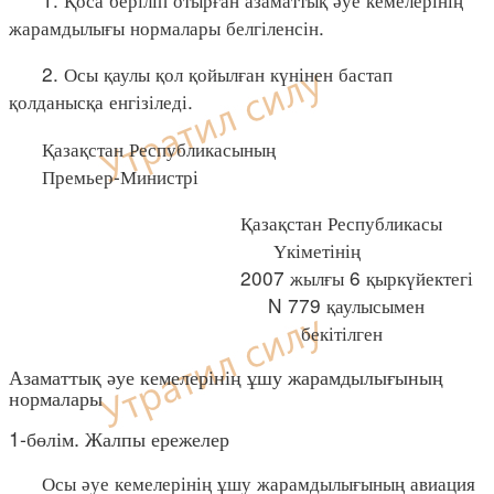
жарамдылығы нормалары белгіленсін.
2. Осы қаулы қол қойылған күнінен бастап
қолданысқа енгізіледі.
Қазақстан Республикасының
Премьер-Министрі
Қазақстан Республикасы
Үкіметінің
2007 жылғы 6 қыркүйектегі
N 779 қаулысымен
бекітілген
Азаматтық әуе кемелерінің ұшу жарамдылығының
нормалары
1-бөлім. Жалпы ережелер
Осы әуе кемелерінің ұшу жарамдылығының авиация