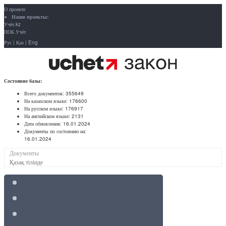
О проекте
Наши проекты:
Учёт.kz
ПОБ.Учёт
Рус
|
Қаз
|
Eng
Состояние базы:
Всего документов:
355649
На казахском языке:
176600
На русском языке:
176917
На английском языке:
2131
Дата обновления:
16.01.2024
Документы по состоянию на:
16.01.2024
Документы
Қазақ тілінде