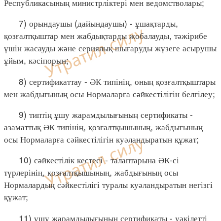
Республикасының министрліктері мен ведомстволары;
7) орындаушы (дайындаушы) - ұшақтарды,
қозғалтқыштар мен жабдықтарды жобалауды, тәжірибе
үшін жасауды және сериялық шығаруды жүзеге асырушы
ұйым, кәсіпорын;
8) сертификаттау - ӘК типінің, оның қозғалтқыштары
мен жабдығының осы Нормаларға сәйкестілігін белгілеу;
9) типтің ұшу жарамдылығының сертификаты -
азаматтық ӘК типінің, қозғалтқышының, жабдығының
осы Нормаларға сәйкестілігін куәландыратын құжат;
10) сәйкестілік кестесі - талаптарына ӘК-сі
түрлерінің, қозғалтқышының, жабдығының осы
Нормалардың сәйкестілігі туралы куәландыратын негізгі
құжат;
11) ұшу жарамдылығының сертификаты - уәкілетті