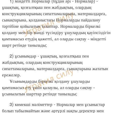
1) міндетті Нормалар (бұдан әрі - Нормалар) -
ұшақтың, қозғалтқыш пен жабдықтың, олардың
конструкцияларының сипаттамаларына, материалдарға,
сынақтарына, қолданыстағы Нормаларды пайдалану
тәртібіне қойылатын талаптар. Нормаларды біркелкі
қолдану мен бір мәнді түсіндіру ұшулардың қауіпсіздігін
қамтамасыз етудің қажетті, ал оларды сақтау - міндетті
шарт ретінде танылады;
2) ұсынымдар - ұшақтың, қозғалтқыш пен
жабдықтың, олардың конструкцияларының
сипаттамаларына, материалдарға, сынақтарына жататын
ережелер.
Ұсынымдарды біркелкі қолдану ұшуларды
қамтамасыз ету үшін қалаулы, ал оларды сақтау -
ұсынылатын шарттар ретінде танылады;
3) көмекші мәліметтер - Нормалар мен ұсыныстар
болып табылмайтын және әртүрлі нақты деректер мен