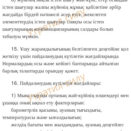
істен шығулар жалпы жүйенің жұмыс қабілетіне әрбір
жағдайда бірдей нәтижелі әсер етсе, жекелеген
элементтердің істен шығулар сияқты осы істен
шығуларының комбинацияларының салдары болып
табылуы мүмкін.
15. Ұшу жарамдылығының белгіленген деңгейіне қол
жеткізу үшін пайдаланудың күтілетін жағдайларында
Нормалардың осы және кейінгі баптарында айтылған
барлық талаптарды орындау қажет.
16. Пайдаланудың күтілетін жағдайлары:
1) Мына сыртқы ортаның жай-күйінің өлшемдері мен
ұшаққа оның ықпал ету факторларын:
барометрлік қысымы, ауаның тығыздығы,
температурасы және ылғалдылығын;
желдің бағыты мен жылдамдығы, ауаның деңгейлес