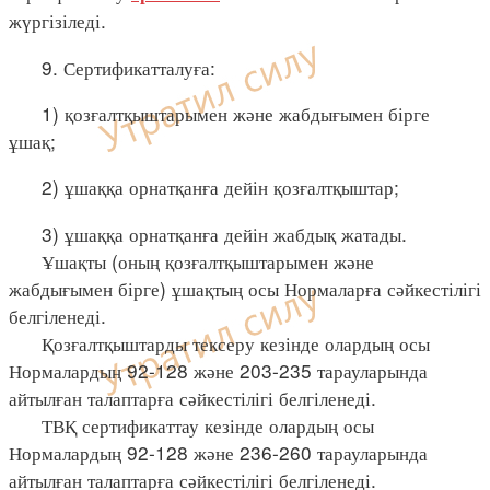
жүргізіледі.
9. Сертификатталуға:
1) қозғалтқыштарымен және жабдығымен бірге
ұшақ;
2) ұшаққа орнатқанға дейін қозғалтқыштар;
3) ұшаққа орнатқанға дейін жабдық жатады.
Ұшақты (оның қозғалтқыштарымен және
жабдығымен бірге) ұшақтың осы Нормаларға сәйкестілігі
белгіленеді.
Қозғалтқыштарды тексеру кезінде олардың осы
Нормалардың 92-128 және 203-235 тарауларында
айтылған талаптарға сәйкестілігі белгіленеді.
ТВҚ сертификаттау кезінде олардың осы
Нормалардың 92-128 және 236-260 тарауларында
айтылған талаптарға сәйкестілігі белгіленеді.