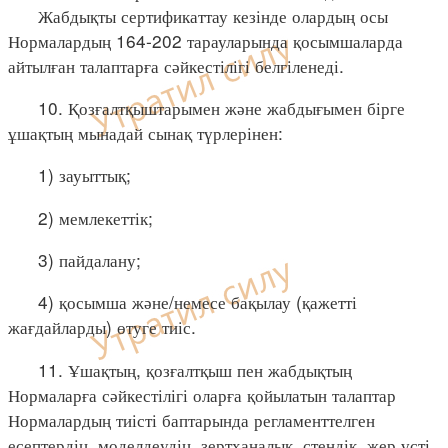
Жабдықты сертификаттау кезінде олардың осы
Нормалардың 164-202 тарауларында қосымшаларда
айтылған талаптарға сәйкестілігі белгіленеді.
10. Қозғалтқыштарымен және жабдығымен бірге
ұшақтың мынадай сынақ түрлерінен:
1) зауыттық;
2) мемлекеттік;
3) пайдалану;
4) қосымша және/немесе бақылау (қажетті
жағдайларды) өтуге тиіс.
11. Ұшақтың, қозғалтқыш пен жабдықтың
Нормаларға сәйкестілігі оларға қойылатын талаптар
Нормалардың тиісті баптарында регламенттелген
есептердің, моделдеудің, зертханалық, стендік, жер үсті