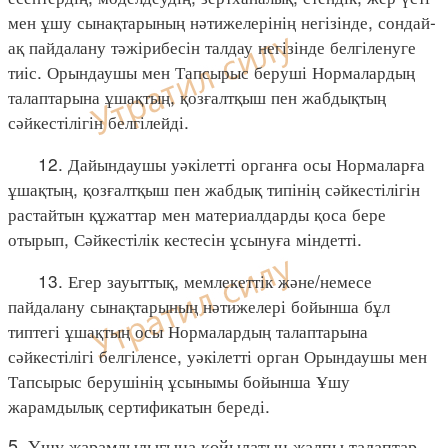
мен ұшу сынақтарының нәтижелерінің негізінде, сондай-
ақ пайдалану тәжірибесін талдау негізінде белгіленуге
тиіс. Орындаушы мен Тапсырыс беруші Нормалардың
талаптарына ұшақтың, қозғалтқыш пен жабдықтың
сәйкестілігін белгілейді.
12. Дайындаушы уәкілетті органға осы Нормаларға
ұшақтың, қозғалтқыш пен жабдық типінің сәйкестілігін
растайтын құжаттар мен материалдарды қоса бере
отырып, Сәйкестілік кестесін ұсынуға міндетті.
13. Егер зауыттық, мемлекеттік және/немесе
пайдалану сынақтарының нәтижелері бойынша бұл
типтегі ұшақтың осы Нормалардың талаптарына
сәйкестілігі белгіленсе, уәкілетті орган Орындаушы мен
Тапсырыс берушінің ұсынымы бойынша Ұшу
жарамдылық сертификатын береді.
5. Ұшу жарамдылығына қойылатын жалпы талаптар