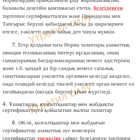
баламалы деңгейін қамтамасыз ететін,
белгіленген
тәртіппен сертификатталған және Орындаушы мен
Тапсырыс беруші қабылдаған басқа да шаралармен
өтелсе, уәкілетті орган лайық деп тануы мүмкін.
7. Егер қолданыстағы Норма талаптары азаматтық
авиация техникасының типтері нұсқасының, оның
сынақтарының бағдарламаларының немесе әдістерінің
және т.б. қандай да бір сандық немесе сапалық
сипаттамаларын уәкілеттік органмен келісуді көзделсе,
онда осындай келісуді тікелей уәкілетті орган немесе ол
тағайындаған (өкілдік берген) ұйым жүргізеді.
4. Ұшақтарды, қозғалтқыштар мен жабдықты
сертификаттауға қойылатын жалпы талаптар
8. ӘК-ні, қозғалтқыштар мен жабдығын
сертификаттау азаматтық әуе кемелерін
сертификаттау
сәйкес белгіленген тәртіппен
ережесіне