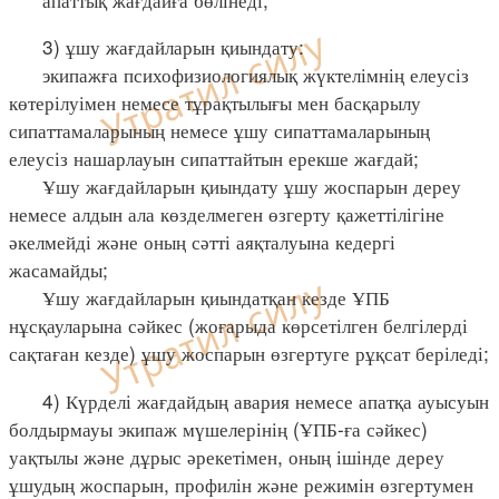
3) ұшу жағдайларын қиындату:
экипажға психофизиологиялық жүктелімнің елеусіз
көтерілуімен немесе тұрақтылығы мен басқарылу
сипаттамаларының немесе ұшу сипаттамаларының
елеусіз нашарлауын сипаттайтын ерекше жағдай;
Ұшу жағдайларын қиындату ұшу жоспарын дереу
немесе алдын ала көзделмеген өзгерту қажеттілігіне
әкелмейді және оның сәтті аяқталуына кедергі
жасамайды;
Ұшу жағдайларын қиындатқан кезде ҰПБ
нұсқауларына сәйкес (жоғарыда көрсетілген белгілерді
сақтаған кезде) ұшу жоспарын өзгертуге рұқсат беріледі;
4) Күрделі жағдайдың авария немесе апатқа ауысуын
болдырмауы экипаж мүшелерінің (ҰПБ-ға сәйкес)
уақтылы және дұрыс әрекетімен, оның ішінде дереу
ұшудың жоспарын, профилін және режимін өзгертумен