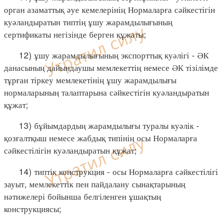
орган азаматтық әуе кемелерінің Нормаларға сәйкестігін
куәландыратын типтің ұшу жарамдылығының
сертификаты негізінде берген құжаты;
12) ұшу жарамдылығының экспорттық куәлігі - ӘК
данасының дайындаушы мемлекеттің немесе ӘК тізілімде
тұрған тіркеу мемлекетінің ұшу жарамдылығы
нормаларының талаптарына сәйкестігін куәландыратын
құжат;
13) бұйымдардың жарамдылығы туралы куәлік -
қозғалтқыш немесе жабдық типінің осы Нормаларға
сәйкестілігін куәландыратын құжат;
14) типтік конструкция - осы Нормаларға сәйкестілігі
зауыт, мемлекеттік пен пайдалану сынақтарының
нәтижелері бойынша белгіленген ұшақтың
конструкциясы;